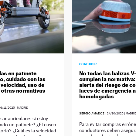
CONDUCIR
las en patinete
No todas las balizas V
co, cuidado con las
cumplen la normativa:
 velocidad, uso de
alerta del riesgo de c
 otras normativas
luces de emergencia 
homologadas
26/11/2025
| MADRID
SERGIO AMADOZ
|
24/10/2025
| MADRI
ar auriculares si estoy
Para evitar compras erróne
ndo un patinete? ¿El casco
conductores deben asegur
torio? ¿Cuál es la velocidad