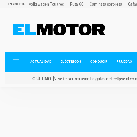
Volkswagen Touareg
Ruta 66
Caminata sorpresa
Gafa
ES NOTICIA:
ACTUALIDAD
ELÉCTRICOS
CONDUCIR
ACTUALIDAD
ELÉCTRICOS
CONDUCIR
PRUEBAS
PRUEBAS
Saltar
VIRALES
LO ÚLTIMO
Ni se te ocurra usar las gafas del eclipse al v
al
PODCAST
LO ÚLTIMO
Ni se te ocurra usar las gafas del eclipse al volant
contenido
MOTOS
TECNOLOGÍA
SUPERCOCHES
MOTORTV
PREMIOS
SERVICIOS