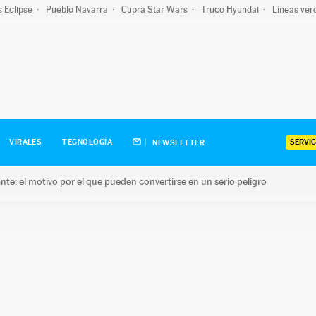
s Eclipse
Pueblo Navarra
Cupra Star Wars
Truco Hyundai
Líneas ver
SERVIC
VIRALES
TECNOLOGÍA
NEWSLETTER
olante: el motivo por el que pueden convertirse en un serio peligro
e: el motivo por el que pueden convertirse en un serio peligro