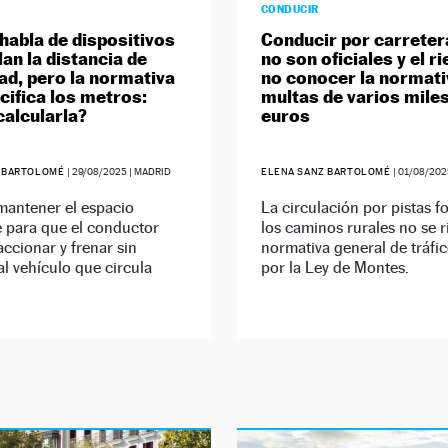
CONDUCIR
habla de dispositivos
Conducir por carreter
lan la distancia de
no son oficiales y el r
ad, pero la normativa
no conocer la normati
cifica los metros:
multas de varios mile
alcularla?
euros
Z BARTOLOMÉ
|
29/08/2025
| MADRID
ELENA SANZ BARTOLOMÉ
|
01/08/202
mantener el espacio
La circulación por pistas fo
e para que el conductor
los caminos rurales no se r
ccionar y frenar sin
normativa general de tráfic
al vehículo que circula
por la Ley de Montes.