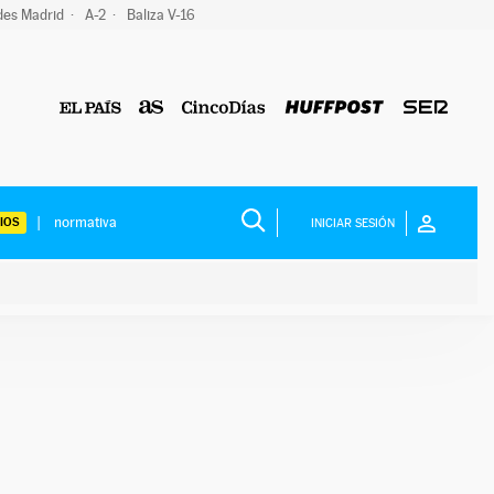
des Madrid
A-2
Baliza V-16
IOS
INICIAR SESIÓN