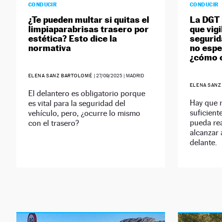
CONDUCIR
CONDUCIR
¿Te pueden multar si quitas el
La DGT 
limpiaparabrisas trasero por
que vigi
estética? Esto dice la
segurid
normativa
no espe
¿cómo c
ELENA SANZ BARTOLOMÉ
|
27/09/2025
| MADRID
ELENA SAN
El delantero es obligatorio porque
Hay que 
es vital para la seguridad del
suficient
vehículo, pero, ¿ocurre lo mismo
pueda rea
con el trasero?
alcanzar 
delante.