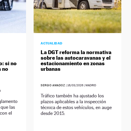
ACTUALIDAD
La DGT reforma la normativa
sobre las autocaravanas y el
: si no
estacionamiento en zonas
a no
urbanas
SERGIO AMADOZ
|
16/03/2026
| MADRID
D
Tráfico también ha ajustado los
eglamento
plazos aplicables a la inspección
 que las
técnica de estos vehículos, en auge
con el
desde 2015.