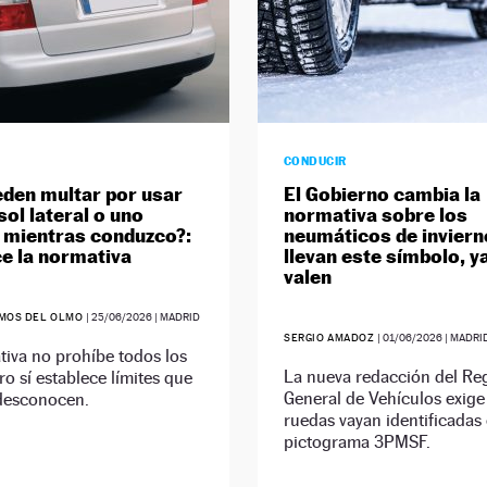
CONDUCIR
den multar por usar
El Gobierno cambia la
sol lateral o uno
normativa sobre los
 mientras conduzco?:
neumáticos de invierno
ce la normativa
llevan este símbolo, y
valen
AMOS DEL OLMO
|
25/06/2026
| MADRID
SERGIO AMADOZ
|
01/06/2026
| MADRI
iva no prohíbe todos los
La nueva redacción del R
ro sí establece límites que
General de Vehículos exige
desconocen.
ruedas vayan identificadas 
pictograma 3PMSF.