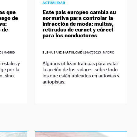
ACTUALIDAD
as que
Este país europeo cambia su
iesgo de
normativa para controlar la
va:
infracción de moda: multas,
s de
retiradas de carnet y cárcel
para los conductores
5
| MADRID
ELENA SANZ BARTOLOMÉ
|
24/07/2025
| MADRID
restales y
Algunos utilizan trampas para evitar
ige por la
la acción de los radares: sobre todo
o, sino
los que están ubicados en autovías y
autopistas.