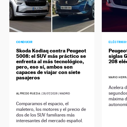
CONDUCIR
ELÉCTRICO
Skoda Kodiaq contra Peugeot
Peugeot
5008: el SUV más práctico se
siglas G
enfrenta al más tecnológico,
208 elé
pero, eso sí, ambos son
capaces de viajar con siete
pasajeros
MARIO HER
Acelera d
segundos
ALFREDO RUEDA
|
28/07/2026
| MADRID
máxima d
Comparamos el espacio, el
autonomí
maletero, los motores y el precio de
dos de los SUV familiares más
interesantes del mercado español.