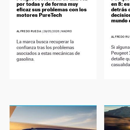
por todas y de forma muy
en 8: es
eficaz sus problemas con los
detrás 
motores PureTech
decisio
mundo d
ALFREDO RUEDA
|
29/05/2026
| MADRID
ALFREDO R
La marca busca recuperar la
Si alguna
confianza tras los problemas
Peugeot 
asociados a estas mecánicas de
detalle q
gasolina.
casualida