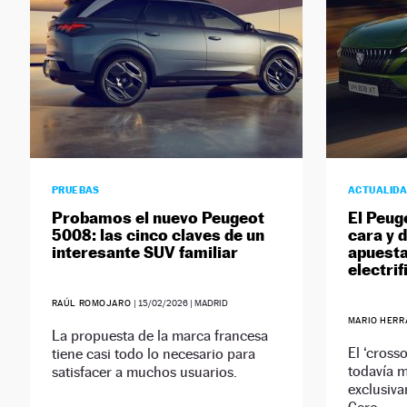
PRUEBAS
ACTUALID
Probamos el nuevo Peugeot
El Peug
5008: las cinco claves de un
cara y 
interesante SUV familiar
apuesta
electrif
RAÚL ROMOJARO
|
15/02/2026
| MADRID
MARIO HER
La propuesta de la marca francesa
El ‘cross
tiene casi todo lo necesario para
todavía m
satisfacer a muchos usuarios.
exclusiv