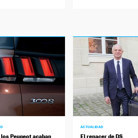
AD
ACTUALIDAD
 los Peugeot acaban
El renacer de DS