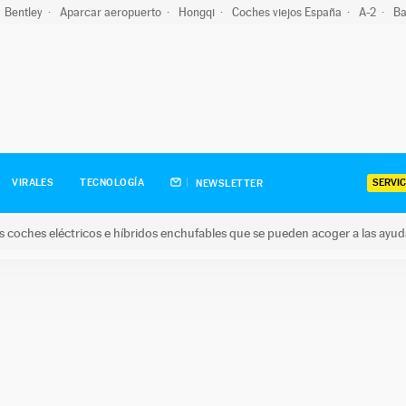
Bentley
Aparcar aeropuerto
Hongqi
Coches viejos España
A-2
Ba
SERVIC
VIRALES
TECNOLOGÍA
NEWSLETTER
s coches eléctricos e híbridos enchufables que se pueden acoger a las ayu
hes eléctricos e híbridos enchufables que se pueden acoger a la