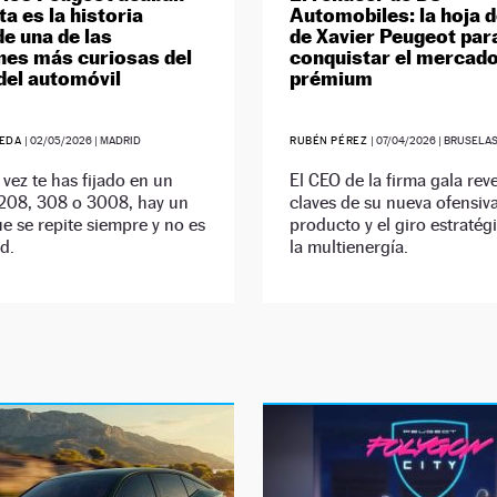
ta es la historia
Automobiles: la hoja d
de una de las
de Xavier Peugeot par
nes más curiosas del
conquistar el mercad
el automóvil
prémium
UEDA
|
02/05/2026
| MADRID
RUBÉN PÉREZ
|
07/04/2026
| BRUSELA
 vez te has fijado en un
El CEO de la firma gala reve
208, 308 o 3008, hay un
claves de su nueva ofensiv
ue se repite siempre y no es
producto y el giro estratég
d.
la multienergía.