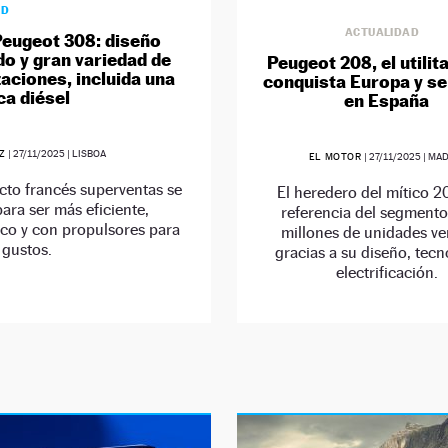
AD
ACTUALIDAD
eugeot 308: diseño
o y gran variedad de
Peugeot 208, el utilit
aciones, incluida una
conquista Europa y se
a diésel
en España
EZ
|
27/11/2025
| LISBOA
EL MOTOR
|
27/11/2025
| MA
cto francés superventas se
El heredero del mítico 2
ara ser más eficiente,
referencia del segment
co y con propulsores para
millones de unidades v
 gustos.
gracias a su diseño, tecn
electrificación.