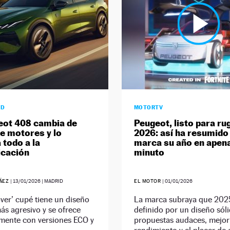
AD
MOTORTV
eot 408 cambia de
Peugeot, listo para rug
de motores y lo
2026: así ha resumido 
 todo a la
marca su año en apen
icación
minuto
RÁEZ
|
13/01/2026
| MADRID
EL MOTOR
|
01/01/2026
over’ cupé tiene un diseño
La marca subraya que 202
ás agresivo y se ofrece
definido por un diseño sóli
amente con versiones ECO y
propuestas audaces, mejor