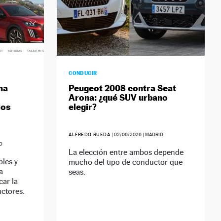
CONDUCIR
na
Peugeot 2008 contra Seat
Arona: ¿qué SUV urbano
los
elegir?
ALFREDO RUEDA
|
02/06/2026
| MADRID
D
La elección entre ambos depende
bles y
mucho del tipo de conductor que
a
seas.
ar la
uctores.