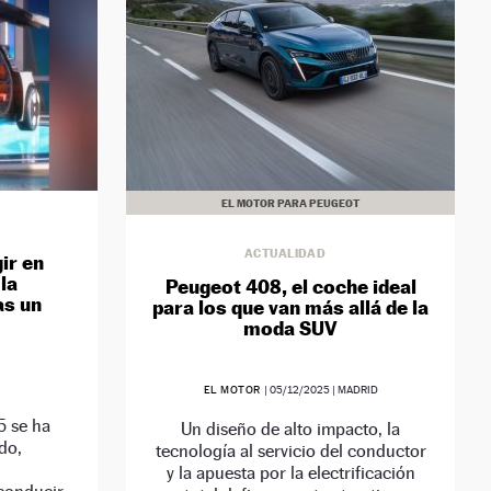
EL MOTOR PARA PEUGEOT
ACTUALIDAD
ir en
la
Peugeot 408, el coche ideal
as un
para los que van más allá de la
moda SUV
EL MOTOR
|
05/12/2025
| MADRID
5 se ha
Un diseño de alto impacto, la
do,
tecnología al servicio del conductor
y la apuesta por la electrificación