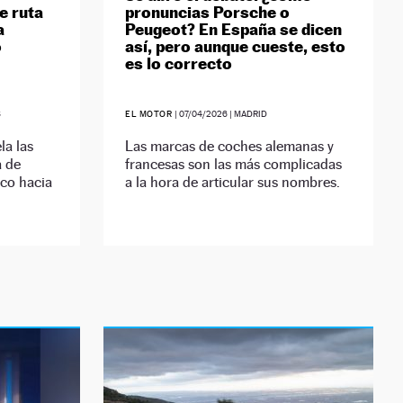
e ruta
pronuncias Porsche o
a
Peugeot? En España se dicen
o
así, pero aunque cueste, esto
es lo correcto
S
EL MOTOR
|
07/04/2026
| MADRID
la las
Las marcas de coches alemanas y
a de
francesas son las más complicadas
ico hacia
a la hora de articular sus nombres.