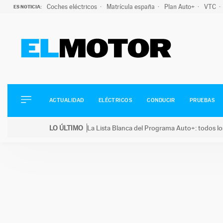
Coches eléctricos
Matrícula españa
Plan Auto+
VTC
ES NOTICIA:
ACTUALIDAD
ELÉCTRICOS
CONDUCIR
ACTUALIDAD
ELÉCTRICOS
CONDUCIR
PRUEBAS
PRUEBAS
Saltar
VIRALES
LO ÚLTIMO
La Lista Blanca del Programa Auto+: todos lo
al
PODCAST
LO ÚLTIMO
La Lista Blanca del Programa Auto+: todos los coc
contenido
MOTOS
TECNOLOGÍA
SUPERCOCHES
MOTORTV
PREMIOS
SERVICIOS