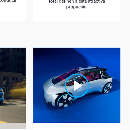
 conducir
total definen a esta atractiva
propuesta.
T