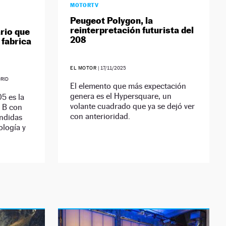
MOTORTV
Peugeot Polygon, la
reinterpretación futurista del
ario que
208
 fabrica
EL MOTOR
|
17/11/2025
DRID
El elemento que más expectación
genera es el Hypersquare, un
05 es la
volante cuadrado que ya se dejó ver
o B con
con anterioridad.
endidas
ología y