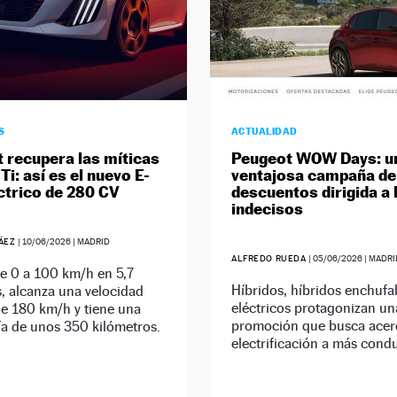
S
ACTUALIDAD
 recupera las míticas
Peugeot WOW Days: u
Ti: así es el nuevo E-
ventajosa campaña de
ctrico de 280 CV
descuentos dirigida a 
indecisos
RÁEZ
|
10/06/2026
| MADRID
ALFREDO RUEDA
|
05/06/2026
| MADRI
e 0 a 100 km/h en 5,7
Híbridos, híbridos enchufa
, alcanza una velocidad
eléctricos protagonizan un
e 180 km/h y tiene una
promoción que busca acerc
a de unos 350 kilómetros.
electrificación a más cond