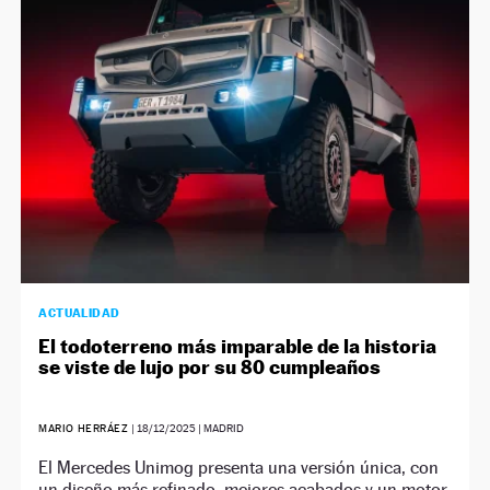
ACTUALIDAD
El todoterreno más imparable de la historia
se viste de lujo por su 80 cumpleaños
MARIO HERRÁEZ
|
18/12/2025
| MADRID
El Mercedes Unimog presenta una versión única, con
un diseño más refinado, mejores acabados y un motor