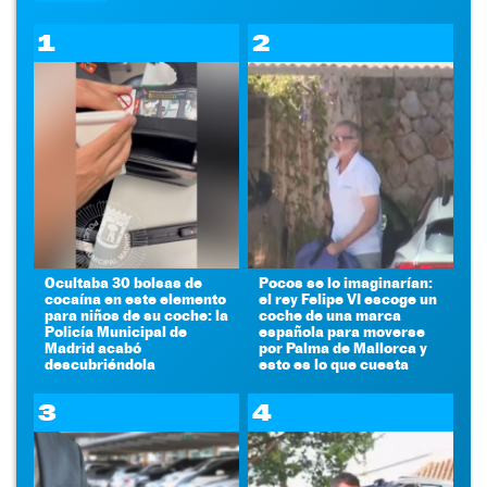
1
2
Ocultaba 30 bolsas de
Pocos se lo imaginarían:
cocaína en este elemento
el rey Felipe VI escoge un
para niños de su coche: la
coche de una marca
Policía Municipal de
española para moverse
Madrid acabó
por Palma de Mallorca y
descubriéndola
esto es lo que cuesta
3
4