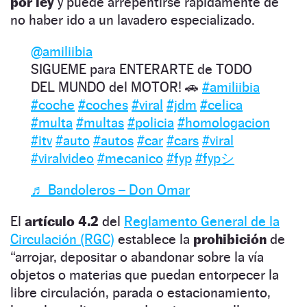
por ley
y puede arrepentirse rápidamente de
no haber ido a un lavadero especializado.
@amiliibia
SIGUEME para ENTERARTE de TODO
DEL MUNDO del MOTOR! 🚗
#amiliibia
#coche
#coches
#viral
#jdm
#celica
#multa
#multas
#policia
#homologacion
#itv
#auto
#autos
#car
#cars
#viral
#viralvideo
#mecanico
#fyp
#fypシ
♬ Bandoleros – Don Omar
El
artículo 4.2
del
Reglamento General de la
Circulación (RGC)
establece la
prohibición
de
“arrojar, depositar o abandonar sobre la vía
objetos o materias que puedan entorpecer la
libre circulación, parada o estacionamiento,