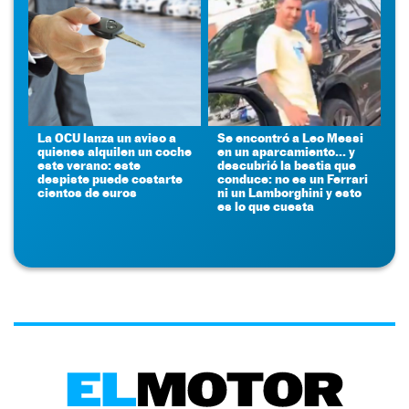
La OCU lanza un aviso a
Se encontró a Leo Messi
quienes alquilen un coche
en un aparcamiento... y
este verano: este
descubrió la bestia que
despiste puede costarte
conduce: no es un Ferrari
cientos de euros
ni un Lamborghini y esto
es lo que cuesta