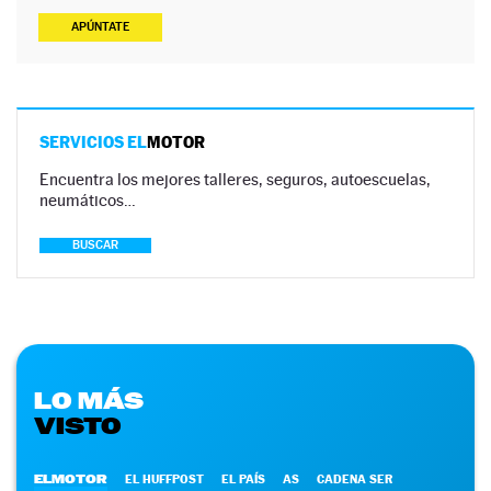
APÚNTATE
SERVICIOS EL
MOTOR
Encuentra los mejores talleres, seguros, autoescuelas,
neumáticos…
BUSCAR
LO MÁS
VISTO
ELMOTOR
EL HUFFPOST
EL PAÍS
AS
CADENA SER