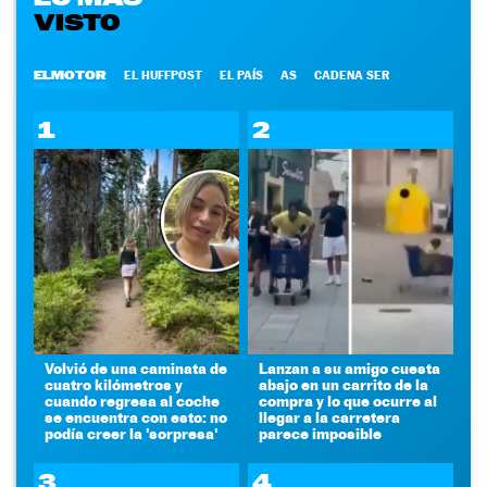
VISTO
ELMOTOR
EL HUFFPOST
EL PAÍS
AS
CADENA SER
1
2
Volvió de una caminata de
Lanzan a su amigo cuesta
cuatro kilómetros y
abajo en un carrito de la
cuando regresa al coche
compra y lo que ocurre al
se encuentra con esto: no
llegar a la carretera
podía creer la 'sorpresa'
parece imposible
3
4