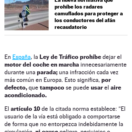
prohíbe los radares
camuflados para proteger a
los conductores del afán
recaudatorio
En
España
, la
Ley de Tráfico prohíbe
dejar el
motor del coche en marcha
innecesariamente
durante una
parada;
una infracción cada vez
más común en Europa. Esto significa,
por
defecto,
que
tampoco
se puede
usar
el
aire
acondicionado.
El
artículo 10
de la citada norma establece: “El
usuario de la vía está obligado a comportarse
de forma que no entorpezca indebidamente la
circulación,
ni cause
peligro, perjuicios o