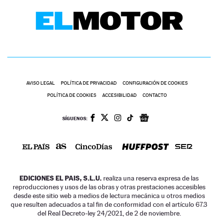
AVISO LEGAL
POLÍTICA DE PRIVACIDAD
CONFIGURACIÓN DE COOKIES
POLÍTICA DE COOKIES
ACCESIBILIDAD
CONTACTO
SÍGUENOS:
EDICIONES EL PAIS, S.L.U.
realiza una reserva expresa de las
reproducciones y usos de las obras y otras prestaciones accesibles
desde este sitio web a medios de lectura mecánica u otros medios
que resulten adecuados a tal fin de conformidad con el artículo 67.3
del Real Decreto-ley 24/2021, de 2 de noviembre.