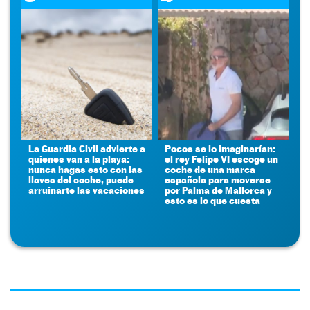
La Guardia Civil advierte a
Pocos se lo imaginarían:
quienes van a la playa:
el rey Felipe VI escoge un
nunca hagas esto con las
coche de una marca
llaves del coche, puede
española para moverse
arruinarte las vacaciones
por Palma de Mallorca y
esto es lo que cuesta