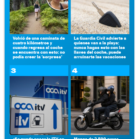
Volvió de una caminata de
La Guardia Civil advierte a
cuatro kilómetros y
quienes van a la playa:
cuando regresa al coche
nunca hagas esto con las
se encuentra con esto: no
llaves del coche, puede
podía creer la 'sorpresa'
arruinarte las vacaciones
3
4
¿Se puede pasar la ITV en
Menos de 2.500 euros,