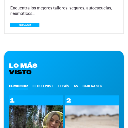
Encuentra los mejores talleres, seguros, autoescuelas,
neumáticos…
BUSCAR
LO MÁS
VISTO
ELMOTOR
EL HUFFPOST
EL PAÍS
AS
CADENA SER
1
2