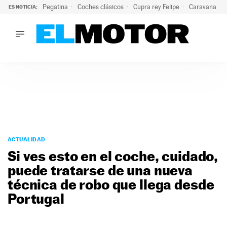
Pegatina
Coches clásicos
Cupra rey Felipe
Caravana lig
ES NOTICIA:
LO ÚLTIMO
¿Conocías esta pegatina de moda?: puede salvar tu coche d
LO ÚLTIMO
¿Conocías esta pegatina de moda?: puede salvar tu coche de
ACTUALIDAD
ELÉCTRICOS
CONDUCIR
PRUEBAS
Saltar
VIRALES
al
ACTUALIDAD
PODCAST
contenido
Si ves esto en el coche, cuidado,
MOTOS
puede tratarse de una nueva
TECNOLOGÍA
técnica de robo que llega desde
SUPERCOCHES
MOTORTV
Portugal
PREMIOS
SERVICIOS