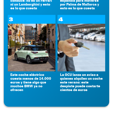
conduce: no es un Ferrari
española para moverse
ni un Lamborghini y esto
por Palma de Mallorca y
es lo que cuesta
esto es lo que cuesta
3
4
Este coche eléctrico
La OCU lanza un aviso a
cuesta menos de 14.000
quienes alquilen un coche
euros y tiene algo que
este verano: este
muchos BMW ya no
despiste puede costarte
ofrecen
cientos de euros