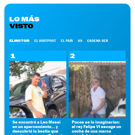
LO MÁS
VISTO
ELMOTOR
EL HUFFPOST
EL PAÍS
AS
CADENA SER
1
2
Se encontró a Leo Messi
Pocos se lo imaginarían:
en un aparcamiento... y
el rey Felipe VI escoge un
descubrió la bestia que
coche de una marca