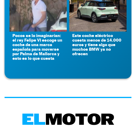
Pocos se lo imaginarían:
Este coche eléctrico
el rey Felipe VI escoge un
cuesta menos de 14.000
coche de una marca
euros y tiene algo que
española para moverse
muchos BMW ya no
por Palma de Mallorca y
ofrecen
esto es lo que cuesta