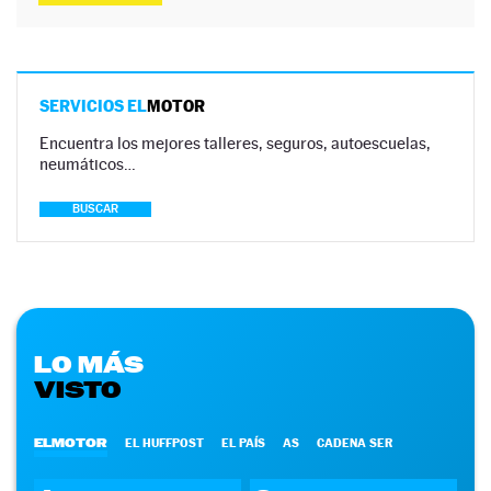
SERVICIOS EL
MOTOR
Encuentra los mejores talleres, seguros, autoescuelas,
neumáticos…
BUSCAR
LO MÁS
VISTO
ELMOTOR
EL HUFFPOST
EL PAÍS
AS
CADENA SER