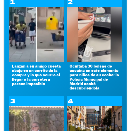
1
2
Lanzan a su amigo cuesta
Ocultaba 30 bolsas de
abajo en un carrito de la
cocaína en este elemento
compra y lo que ocurre al
para niños de su coche: la
llegar a la carretera
Policía Municipal de
parece imposible
Madrid acabó
descubriéndola
3
4