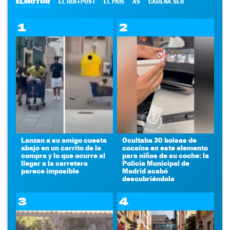
ELMOTOR
EL HUFFPOST
EL PAÍS
AS
CADENA SER
1
2
Lanzan a su amigo cuesta
Ocultaba 30 bolsas de
abajo en un carrito de la
cocaína en este elemento
compra y lo que ocurre al
para niños de su coche: la
llegar a la carretera
Policía Municipal de
parece imposible
Madrid acabó
descubriéndola
3
4