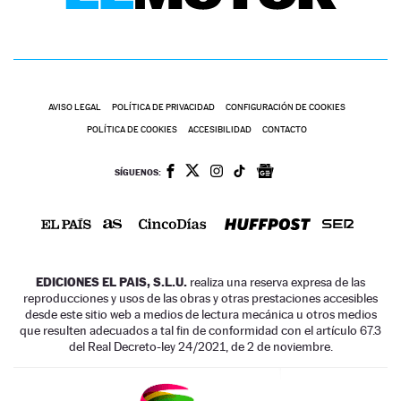
AVISO LEGAL
POLÍTICA DE PRIVACIDAD
CONFIGURACIÓN DE COOKIES
POLÍTICA DE COOKIES
ACCESIBILIDAD
CONTACTO
SÍGUENOS:
EDICIONES EL PAIS, S.L.U.
realiza una reserva expresa de las
reproducciones y usos de las obras y otras prestaciones accesibles
desde este sitio web a medios de lectura mecánica u otros medios
que resulten adecuados a tal fin de conformidad con el artículo 67.3
del Real Decreto-ley 24/2021, de 2 de noviembre.