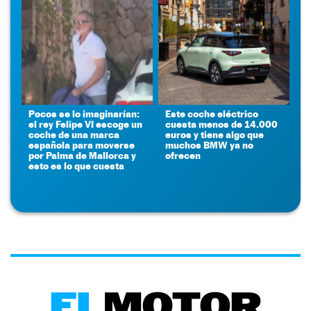
Pocos se lo imaginarían:
Este coche eléctrico
el rey Felipe VI escoge un
cuesta menos de 14.000
coche de una marca
euros y tiene algo que
española para moverse
muchos BMW ya no
por Palma de Mallorca y
ofrecen
esto es lo que cuesta