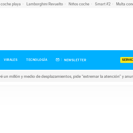
 coche playa
Lamborghini Revuelto
Niños coche
Smart #2
Multa con
SERVIC
VIRALES
TECNOLOGÍA
NEWSLETTER
revé un millón y medio de desplazamientos, pide “extremar la atención” y anu
n millón y medio de desplazamientos, pide “extremar la atención”