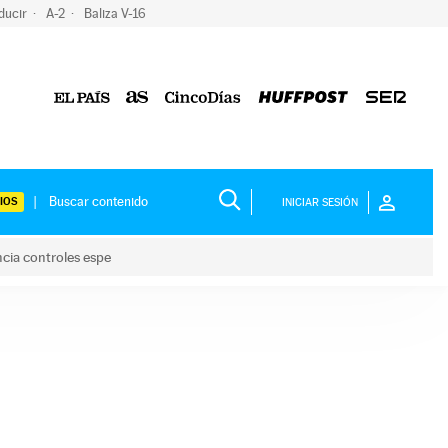
ducir
A-2
Baliza V-16
IOS
INICIAR SESIÓN
ncia controles espe
 y anuncia controles espe