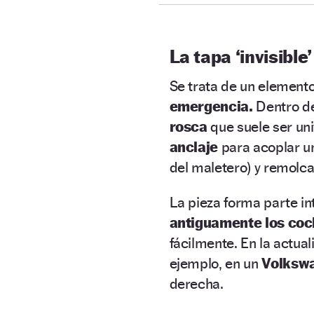
La tapa ‘invisible’
Se trata de un element
emergencia.
Dentro de
rosca
que suele ser un
anclaje
para acoplar u
del maletero) y remolcar
La pieza forma parte in
antiguamente los coch
fácilmente. En la actua
ejemplo, en un
Volkswa
derecha.