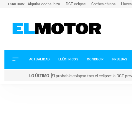
Alquilar coche Ibiza
DGT eclipse
Coches chinos
Llaves
ES NOTICIA:
ACTUALIDAD
ELÉCTRICOS
CONDUCIR
ACTUALIDAD
ELÉCTRICOS
CONDUCIR
PRUEBAS
PRUEBAS
Saltar
VIRALES
LO ÚLTIMO
El probable colapso tras el eclipse: la DGT p
al
PODCAST
LO ÚLTIMO
El probable colapso tras el eclipse: la DGT prevé u
contenido
MOTOS
TECNOLOGÍA
SUPERCOCHES
MOTORTV
PREMIOS
SERVICIOS