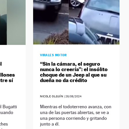
VIRALES MOTOR
l
“Sin la cámara, el seguro
nunca lo creería”: el insólito
llones
choque de un Jeep al que su
tre sí
dueña no da crédito
NICOLE OLGUÍN
|
28/08/2024
l Bugatti
Mientras el todoterreno avanza, con
cuando
una de las puertas abiertas, se ve a
una persona corriendo y gritando
ches
junto a él.