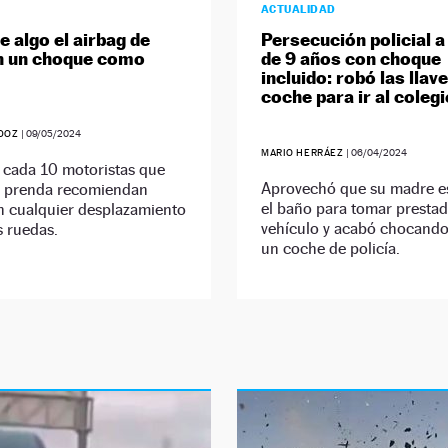
ACTUALIDAD
e algo el airbag de
Persecución policial a
n un choque como
de 9 años con choque
incluido: robó las llav
coche para ir al colegi
ADOZ
|
09/05/2024
MARIO HERRÁEZ
|
06/04/2024
 cada 10 motoristas que
Aprovechó que su madre e
a prenda recomiendan
el baño para tomar prestad
en cualquier desplazamiento
vehículo y acabó chocando
 ruedas.
un coche de policía.