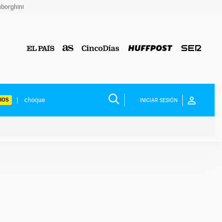
borghini
IOS
INICIAR SESIÓN