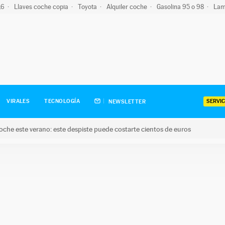
-16
Llaves coche copia
Toyota
Alquiler coche
Gasolina 95 o 98
Lam
SERVIC
VIRALES
TECNOLOGÍA
NEWSLETTER
oche este verano: este despiste puede costarte cientos de euros
este verano: este despiste puede costarte cientos de euros