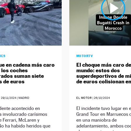
HES
MOTORTV
ue en cadena más caro
El choque más caro de
: los coches
mundo: estos dos
rados suman siete
superdeportivos de mi
s de euros
de euros colisionan en
|
29/11/2024
| MADRID
EL MOTOR
|
26/10/2024
dente acontecido en
El incidente tuvo lugar en e
a involucrado carísimos
Grand Tour en Marruecos 
 Ferrari, McLaren y
en una maniobra de
No ha habido heridos que
adelantamiento, ambos co