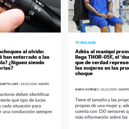
TECNOLOGÍA
achoques al olvido:
Adiós al maniquí prom
é han enterrado a las
llega THOR-05F, el ‘d
bla? ¿Siguen siendo
que de verdad represe
orias?
las mujeres en las pr
choque
Z BARTOLOMÉ
|
28/01/2026
| MADRID
MARIO HERRÁEZ
|
01/12/2025
| MADRI
ctores deben identificar
Tiene el tamaño y las prop
ente qué tipo de luces
propias de una mujer y, ad
en cada situación para
cuenta con 150 sensores 
ar una conducción siempre.
más información sobre las 