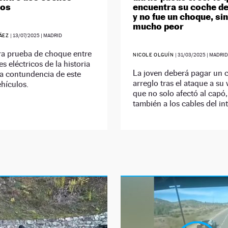
cos
encuentra su coche de
y no fue un choque, si
mucho peor
RÁEZ
|
13/07/2025
| MADRID
ra prueba de choque entre
NICOLE OLGUÍN
|
31/03/2025
| MADRID
s eléctricos de la historia
La joven deberá pagar un 
a contundencia de este
arreglo tras el ataque a su 
ehículos.
que no solo afectó al capó,
también a los cables del int