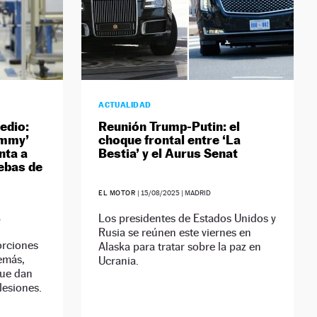
ACTUALIDAD
edio:
Reunión Trump-Putin: el
ummy’
choque frontal entre ‘La
nta a
Bestia’ y el Aurus Senat
uebas de
EL MOTOR
|
15/08/2025
| MADRID
Los presidentes de Estados Unidos y
D
Rusia se reúnen este viernes en
orciones
Alaska para tratar sobre la paz en
emás,
Ucrania.
que dan
lesiones.