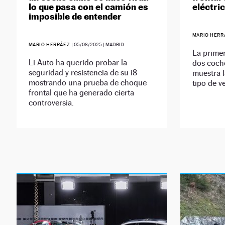
lo que pasa con el camión es
eléctri
imposible de entender
MARIO HER
MARIO HERRÁEZ
|
05/08/2025
| MADRID
La prime
Li Auto ha querido probar la
dos coche
seguridad y resistencia de su i8
muestra l
mostrando una prueba de choque
tipo de v
frontal que ha generado cierta
controversia.