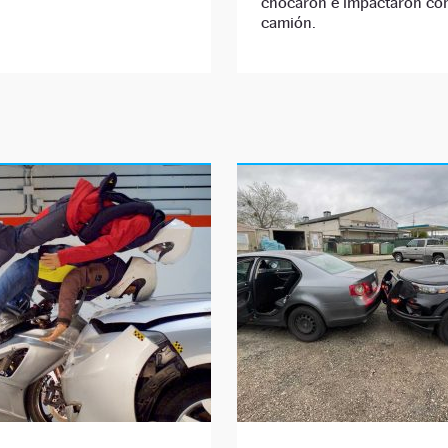
chocaron e impactaron co
camión.