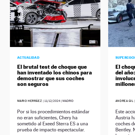
ACTUALIDAD
SUPERCOC
El brutal test de choque que
El choq
han inventado los chinos para
del año
demostrar que sus coches
involuc
son seguros
millone
MARIO HERRÁEZ
|
11/12/2024
| MADRID
ANDREA GIL
Por si los procedimientos estándar
Este acci
no eran suficientes, Chery ha
Austria h
sometido al Exeed Sterra ES a una
coches de
prueba de impacto espectacular.
Bentley. 