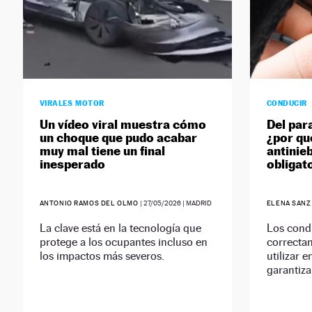
VIRALES MOTOR
CONDUCIR
Un vídeo viral muestra cómo
Del par
un choque que pudo acabar
¿por qu
muy mal tiene un final
antinie
inesperado
obligat
ANTONIO RAMOS DEL OLMO
|
27/05/2026
| MADRID
ELENA SAN
La clave está en la tecnología que
Los condu
protege a los ocupantes incluso en
correctam
los impactos más severos.
utilizar 
garantiz