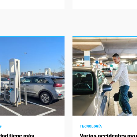
S
TECNOLOGÍA
dad tiene más
Varios accidentes mo