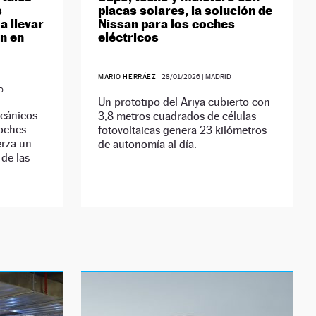
s
placas solares, la solución de
a llevar
Nissan para los coches
ón en
eléctricos
MARIO HERRÁEZ
|
28/01/2026
| MADRID
D
Un prototipo del Ariya cubierto con
ecánicos
3,8 metros cuadrados de células
coches
fotovoltaicas genera 23 kilómetros
erza un
de autonomía al día.
 de las