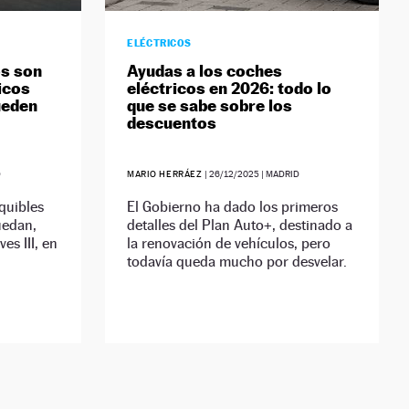
ELÉCTRICOS
os son
Ayudas a los coches
icos
eléctricos en 2026: todo lo
ueden
que se sabe sobre los
descuentos
D
MARIO HERRÁEZ
|
26/12/2025
| MADRID
quibles
El Gobierno ha dado los primeros
uedan,
detalles del Plan Auto+, destinado a
es III, en
la renovación de vehículos, pero
todavía queda mucho por desvelar.