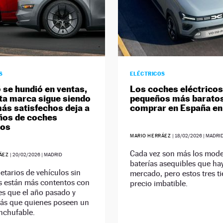
S
ELÉCTRICOS
 se hundió en ventas,
Los coches eléctricos
ta marca sigue siendo
pequeños más baratos
más satisfechos deja a
comprar en España en
ños de coches
cos
MARIO HERRÁEZ
|
18/02/2026
| MADRI
Cada vez son más los mode
RÁEZ
|
20/02/2026
| MADRID
baterías asequibles que hay
etarios de vehículos sin
mercado, pero estos tres t
s están más contentos con
precio imbatible.
s que el año pasado y
s que quienes poseen un
nchufable.