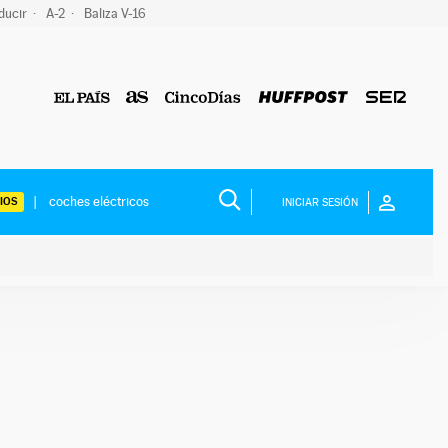
ducir
A-2
Baliza V-16
IOS
INICIAR SESIÓN
ium