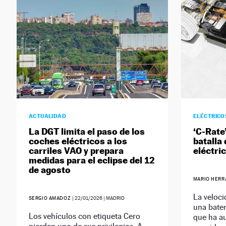
ACTUALIDAD
ELÉCTRICO
La DGT limita el paso de los
‘C-Rate
coches eléctricos a los
batalla
carriles VAO y prepara
eléctri
medidas para el eclipse del 12
de agosto
MARIO HER
La veloci
SERGIO AMADOZ
|
22/01/2026
| MADRID
una bater
Los vehículos con etiqueta Cero
que ha a