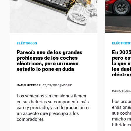
ELÉCTRICOS
ELÉCTRICO
Parecía uno de los grandes
En 2025
problemas de los coches
pero es
eléctricos, pero un nuevo
la que 
estudio lo pone en duda
los due
eléctri
MARIO HERRÁEZ
|
23/02/2026
| MADRID
MARIO HER
Los vehículos sin emisiones tienen
Los propi
en sus baterías su componente más
emisione
caro y preciado, y su degradación es
sus coche
un aspecto que preocupa a los
mucho má
compradores
híbrido e