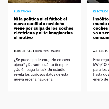
ELÉCTRICOS
ELÉCTRICO
Ni la política ni el fútbol: el
Insólito
nuevo conflicto navideño
mundo e
viene por culpa de los coches
coches 
eléctricos y ni te imaginarías
va a ser
el motivo
consu
ALFREDO RUEDA
|
31/12/2025
| MADRID
ALFREDO R
¿Se puede pedir cargarlo en casa
Esta regu
ajena? ¿Durante cuánto tiempo?
kWh/100
¿Quién paga la luz? Un estudio
para los 
revela los curiosos datos de esta
hasta do
nueva escena navideña.
enero de