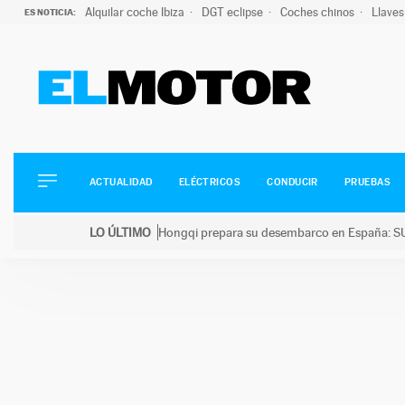
Alquilar coche Ibiza
DGT eclipse
Coches chinos
Llaves
ES NOTICIA:
ACTUALIDAD
ELÉCTRICOS
CONDUCIR
ACTUALIDAD
ELÉCTRICOS
CONDUCIR
PRUEBAS
PRUEBAS
Saltar
VIRALES
LO ÚLTIMO
Hongqi prepara su desembarco en España: SU
al
PODCAST
LO ÚLTIMO
Hongqi prepara su desembarco en España: SUV eléc
contenido
MOTOS
TECNOLOGÍA
SUPERCOCHES
MOTORTV
PREMIOS
SERVICIOS