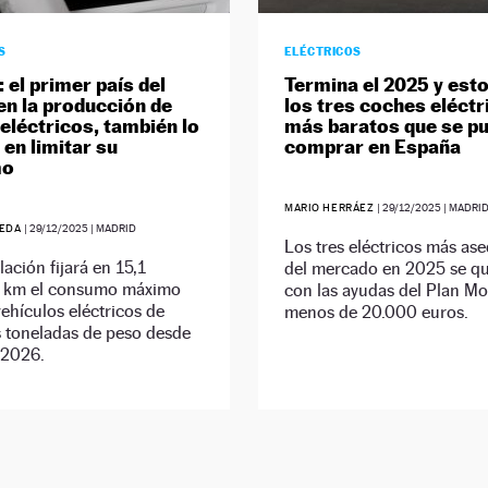
S
ELÉCTRICOS
: el primer país del
Termina el 2025 y est
n la producción de
los tres coches eléctr
eléctricos, también lo
más baratos que se p
 en limitar su
comprar en España
mo
MARIO HERRÁEZ
|
29/12/2025
| MADRI
UEDA
|
29/12/2025
| MADRID
Los tres eléctricos más ase
lación fijará en 15,1
del mercado en 2025 se q
 km el consumo máximo
con las ayudas del Plan Mov
vehículos eléctricos de
menos de 20.000 euros.
s toneladas de peso desde
 2026.