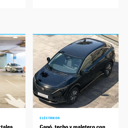
ELÉCTRICOS
rtales
Capó, techo y maletero con