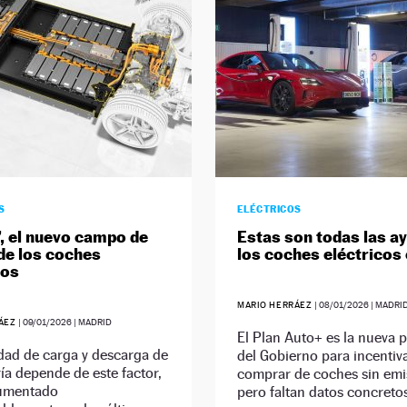
S
ELÉCTRICOS
’, el nuevo campo de
Estas son todas las a
 de los coches
los coches eléctricos
cos
MARIO HERRÁEZ
|
08/01/2026
| MADRI
RÁEZ
|
09/01/2026
| MADRID
El Plan Auto+ es la nueva 
dad de carga y descarga de
del Gobierno para incentiva
ía depende de este factor,
comprar de coches sin emi
umentado
pero faltan datos concreto