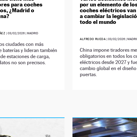
res para coches
por un elemento de lo
cos, ¿Madrid o
coches eléctricos van 
ona?
a cambiar la legislaci
todo el mundo
RÁEZ
|
03/02/2026
| MADRID
ALFREDO RUEDA
|
03/02/2026
| MADRI
dos ciudades con más
China impone tiradores m
 baterías y lideran también
obligatorios en todos los 
 de estaciones de carga,
eléctricos desde 2027 y fu
datos no son precisos.
cambio global en el diseño
puertas.