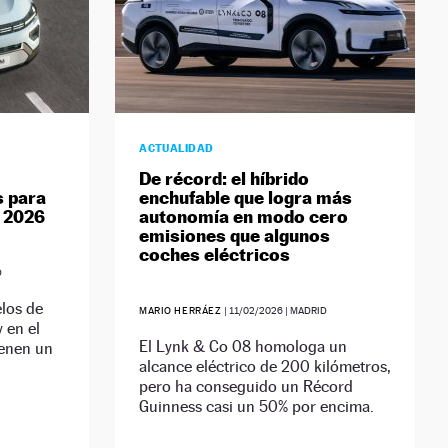
ACTUALIDAD
De récord: el híbrido
 para
enchufable que logra más
 2026
autonomía en modo cero
emisiones que algunos
coches eléctricos
D
los de
MARIO HERRÁEZ
|
11/02/2026
| MADRID
 en el
El Lynk & Co 08 homologa un
ienen un
alcance eléctrico de 200 kilómetros,
pero ha conseguido un Récord
Guinness casi un 50% por encima.