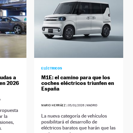
ELÉCTRICOS
yudas a
M1E: el camino para que los
 en 2026
coches eléctricos triunfen en
España
D
MARIO HERRÁEZ
|
05/01/2026
| MADRID
propuesta
La nueva categoría de vehículos
r la
posibilitará el desarrollo de
siones,
eléctricos baratos que harán que las
s.