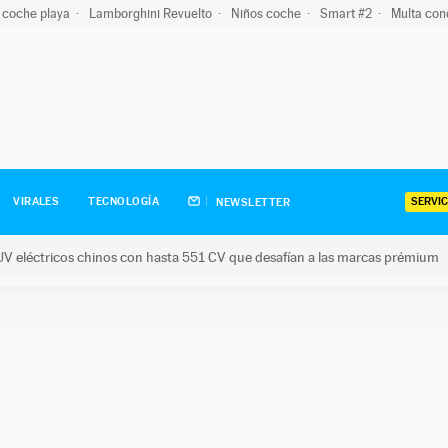
 coche playa
Lamborghini Revuelto
Niños coche
Smart #2
Multa con
SERVIC
VIRALES
TECNOLOGÍA
NEWSLETTER
V eléctricos chinos con hasta 551 CV que desafían a las marcas prémium
tricos chinos con hasta 551 CV que desafían a las marcas prém