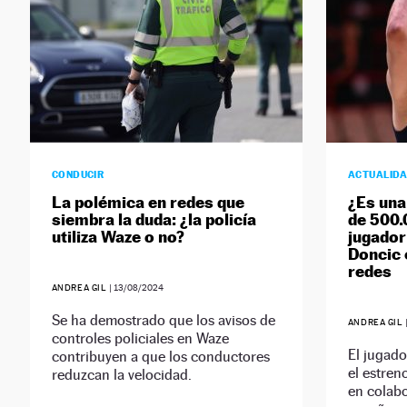
CONDUCIR
ACTUALID
La polémica en redes que
¿Es una
siembra la duda: ¿la policía
de 500.
utiliza Waze o no?
jugador
Doncic 
redes
ANDREA GIL
|
13/08/2024
Se ha demostrado que los avisos de
ANDREA GIL
controles policiales en Waze
El jugad
contribuyen a que los conductores
el estren
reduzcan la velocidad.
en colab