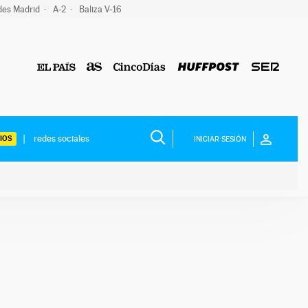
des Madrid
A-2
Baliza V-16
IOS
INICIAR SESIÓN