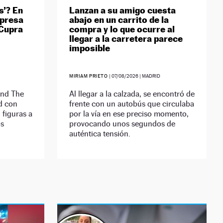
s’? En
Lanzan a su amigo cuesta
rpresa
abajo en un carrito de la
 Cupra
compra y lo que ocurre al
llegar a la carretera parece
imposible
MIRIAM PRIETO
|
07/08/2026
| MADRID
ond The
Al llegar a la calzada, se encontró de
ad con
frente con un autobús que circulaba
 figuras a
por la vía en ese preciso momento,
os
provocando unos segundos de
auténtica tensión.