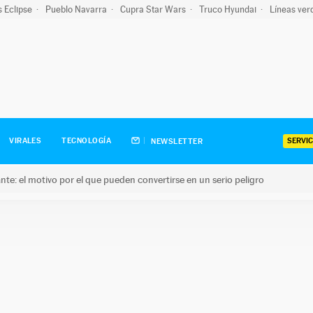
s Eclipse
Pueblo Navarra
Cupra Star Wars
Truco Hyundai
Líneas ver
SERVIC
VIRALES
TECNOLOGÍA
NEWSLETTER
olante: el motivo por el que pueden convertirse en un serio peligro
e: el motivo por el que pueden convertirse en un serio peligro