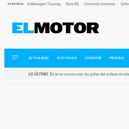
Volkswagen Touareg
Ruta 66
Caminata sorpresa
Gafa
ES NOTICIA:
ACTUALIDAD
ELÉCTRICOS
CONDUCIR
ACTUALIDAD
ELÉCTRICOS
CONDUCIR
PRUEBAS
PRUEBAS
Saltar
VIRALES
LO ÚLTIMO
Ni se te ocurra usar las gafas del eclipse al v
al
PODCAST
LO ÚLTIMO
Ni se te ocurra usar las gafas del eclipse al volant
contenido
MOTOS
TECNOLOGÍA
SUPERCOCHES
MOTORTV
PREMIOS
SERVICIOS