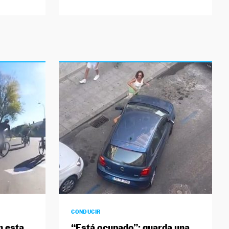
CONDUCIR
n esta
“Está ocupado”: guarda una