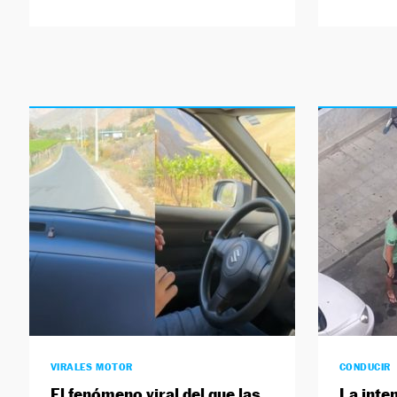
VIRALES MOTOR
CONDUCIR
El fenómeno viral del que las
La inte