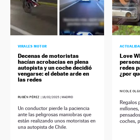
VIRALES MOTOR
ACTUALID
Decenas de motoristas
Love Wh
hacían acrobacias en plena
persona
autopista y un coche decidió
redes p
vengarse: el debate arde en
¿por qu
las redes
NICOLE OLG
RUBÉN PÉREZ
|
18/02/2025
| MADRID
Regalos p
Un conductor pierde la paciencia
millones,
ante las peligrosas maniobras que
pensados
están realizando unos motoristas en
coches, 
una autopista de Chile.