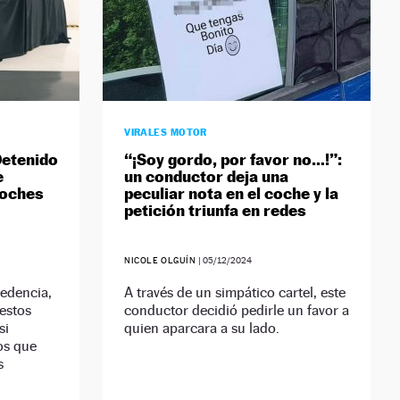
VIRALES MOTOR
Detenido
“¡Soy gordo, por favor no…!”:
e
un conductor deja una
coches
peculiar nota en el coche y la
petición triunfa en redes
NICOLE OLGUÍN
|
05/12/2024
cedencia,
A través de un simpático cartel, este
estos
conductor decidió pedirle un favor a
si
quien aparcara a su lado.
os que
s