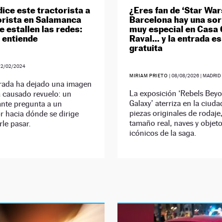
dice este tractorista a
¿Eres fan de ‘Star War
rista en Salamanca
Barcelona hay una so
e estallen las redes:
muy especial en Casa
o entiende
Raval… y la entrada es
gratuita
22/02/2024
MIRIAM PRIETO
|
08/08/2026
| MADRID
orada ha dejado una imagen
La exposición ‘Rebels Bey
 causado revuelo: un
Galaxy’ aterriza en la ciud
ante pregunta a un
piezas originales de rodaje,
 hacia dónde se dirige
tamaño real, naves y objet
rle pasar.
icónicos de la saga.