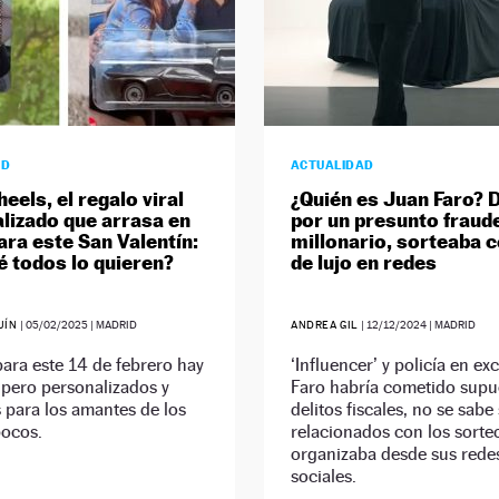
AD
ACTUALIDAD
eels, el regalo viral
¿Quién es Juan Faro? 
lizado que arrasa en
por un presunto fraud
ara este San Valentín:
millonario, sorteaba 
é todos lo quieren?
de lujo en redes
UÍN
|
05/02/2025
| MADRID
ANDREA GIL
|
12/12/2024
| MADRID
ara este 14 de febrero hay
‘Influencer’ y policía en ex
 pero personalizados y
Faro habría cometido supu
 para los amantes de los
delitos fiscales, no se sabe 
pocos.
relacionados con los sorte
organizaba desde sus rede
sociales.