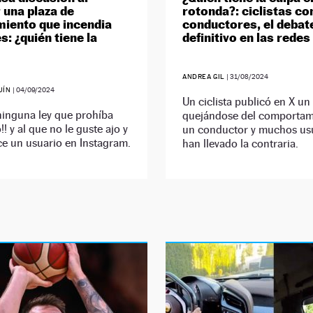
 una plaza de
rotonda?: ciclistas co
iento que incendia
conductores, el debat
s: ¿quién tiene la
definitivo en las redes
ANDREA GIL
|
31/08/2024
UÍN
|
04/09/2024
Un ciclista publicó en X un
ninguna ley que prohíba
quejándose del comportam
!! y al que no le guste ajo y
un conductor y muchos usu
ce un usuario en Instagram.
han llevado la contraria.