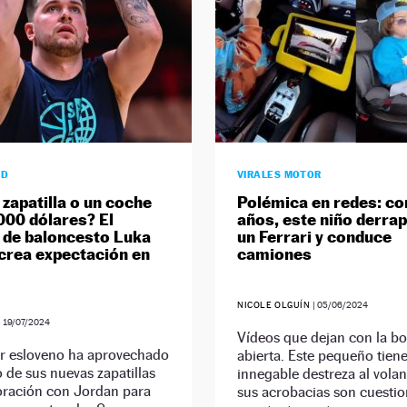
AD
VIRALES MOTOR
 zapatilla o un coche
Polémica en redes: co
000 dólares? El
años, este niño derrap
 de baloncesto Luka
un Ferrari y conduce
crea expectación en
camiones
NICOLE OLGUÍN
|
05/06/2024
|
19/07/2024
Vídeos que dejan con la b
or esloveno ha aprovechado
abierta. Este pequeño tien
o de sus nuevas zapatillas
innegable destreza al volan
oración con Jordan para
sus acrobacias son cuesti