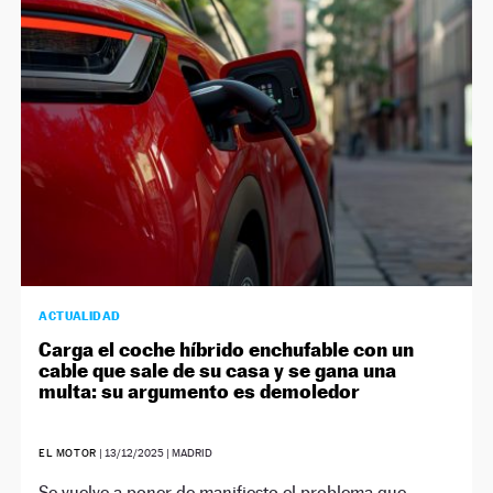
ACTUALIDAD
Carga el coche híbrido enchufable con un
cable que sale de su casa y se gana una
multa: su argumento es demoledor
EL MOTOR
|
13/12/2025
| MADRID
Se vuelve a poner de manifiesto el problema que