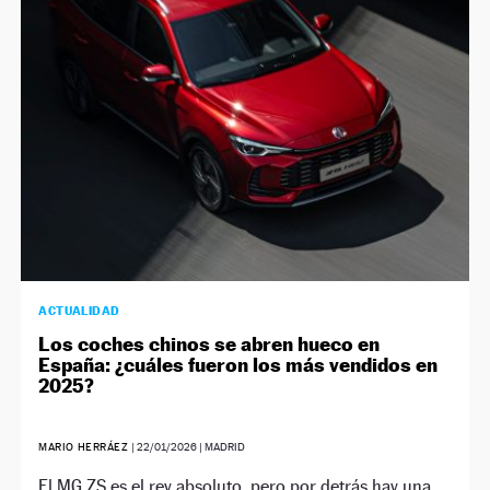
ACTUALIDAD
Los coches chinos se abren hueco en
España: ¿cuáles fueron los más vendidos en
2025?
MARIO HERRÁEZ
|
22/01/2026
| MADRID
El MG ZS es el rey absoluto, pero por detrás hay una