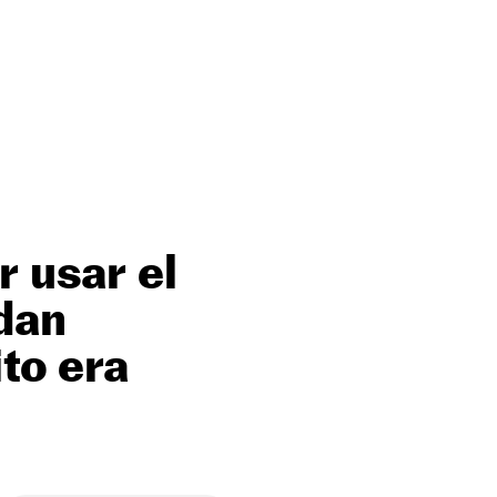
r usar el
 dan
ito era