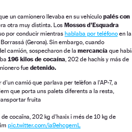
 que un camionero llevaba en su vehículo
palés con
era otra muy distinta. Los
Mossos d’Esquadra
duo por conducir mientras
hablaba por teléfono
en la
e Borrassá (Gerona). Sin embargo, cuando
r del camión, sospecharon de la
mercancía
que habí
aba
196 kilos de cocaína
, 202 de hachís y más de
mionero fue
detenido.
d'un camió que parlava per telèfon a l'AP-7, a
em que porta uns palets diferents a la resta,
ansportar fruita
 de cocaïna, 202 kg d'haxix i més de 10 kg de
nim
pic.twitter.com/ia9ehcgemL