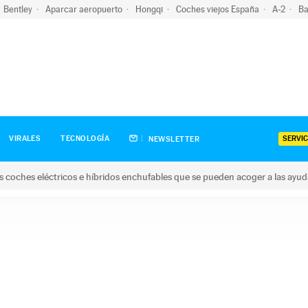
Bentley
Aparcar aeropuerto
Hongqi
Coches viejos España
A-2
Ba
SERVIC
VIRALES
TECNOLOGÍA
NEWSLETTER
s coches eléctricos e híbridos enchufables que se pueden acoger a las ayu
hes eléctricos e híbridos enchufables que se pueden acoger a la