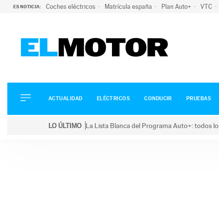
Coches eléctricos
Matrícula españa
Plan Auto+
VTC
ES NOTICIA:
ACTUALIDAD
ELÉCTRICOS
CONDUCIR
ACTUALIDAD
ELÉCTRICOS
CONDUCIR
PRUEBAS
PRUEBAS
Saltar
VIRALES
LO ÚLTIMO
La Lista Blanca del Programa Auto+: todos lo
al
PODCAST
LO ÚLTIMO
La Lista Blanca del Programa Auto+: todos los coc
contenido
MOTOS
TECNOLOGÍA
SUPERCOCHES
MOTORTV
PREMIOS
SERVICIOS