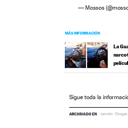
— Mossos (@moss
MÁS INFORMACIÓN
La Gua
narcot
pelícu
Sigue toda la informa
ARCHIVADO EN
camión
Drogas
·