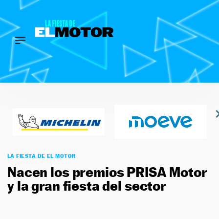
INICIO
Saltar
LOS
PREMIOS
al
contenido
EL
MOTOR
SÍGUENOS
LA FIESTA DE EL MOTOR
Nacen los premios PRISA Motor
y la gran fiesta del sector