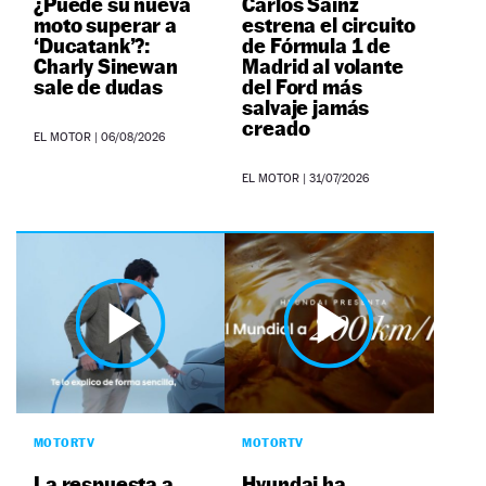
¿Puede su nueva
Carlos Sainz
moto superar a
estrena el circuito
‘Ducatank’?:
de Fórmula 1 de
Charly Sinewan
Madrid al volante
sale de dudas
del Ford más
salvaje jamás
creado
EL MOTOR
|
06/08/2026
EL MOTOR
|
31/07/2026
MOTORTV
MOTORTV
La respuesta a
Hyundai ha