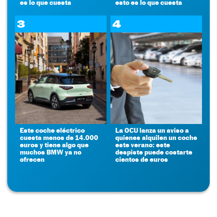
es lo que cuesta
esto es lo que cuesta
3
4
Este coche eléctrico
La OCU lanza un aviso a
cuesta menos de 14.000
quienes alquilen un coche
euros y tiene algo que
este verano: este
muchos BMW ya no
despiste puede costarte
ofrecen
cientos de euros