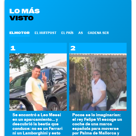
LO MÁS
VISTO
ELMOTOR
EL HUFFPOST
EL PAÍS
AS
CADENA SER
1
2
Se encontró a Leo Messi
Pocos se lo imaginarían:
en un aparcamiento… y
el rey Felipe VI escoge un
descubrió la bestia que
coche de una marca
conduce: no es un Ferrari
española para moverse
ni un Lamborghini y esto
por Palma de Mallorca y