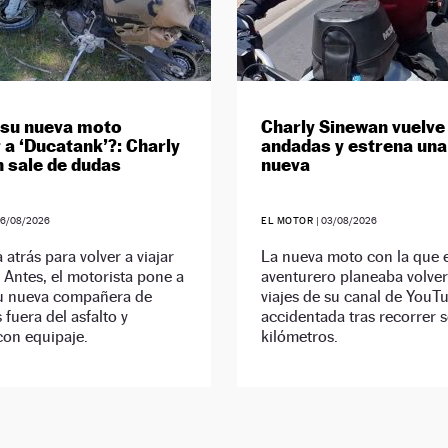
 su nueva moto
Charly Sinewan vuelve 
 a ‘Ducatank’?: Charly
andadas y estrena un
 sale de dudas
nueva
06/08/2026
EL MOTOR
|
03/08/2026
 atrás para volver a viajar
La nueva moto con la que e
 Antes, el motorista pone a
aventurero planeaba volver
u nueva compañera de
viajes de su canal de YouT
 fuera del asfalto y
accidentada tras recorrer 
con equipaje.
kilómetros.