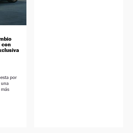
ambio
i con
xclusiva
uesta por
y una
n más