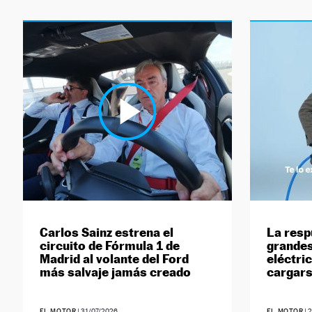
Carlos Sainz estrena el
La resp
circuito de Fórmula 1 de
grandes
Madrid al volante del Ford
eléctri
más salvaje jamás creado
cargar
EL MOTOR
|
31/07/2026
EL MOTOR
|
2