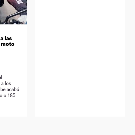
a las
a moto
l
 a los
ube acabó
solo 185