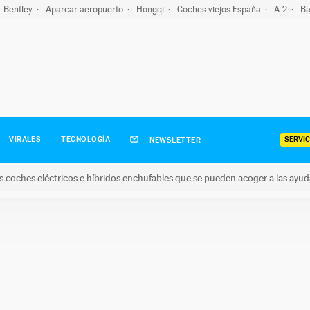
Bentley
Aparcar aeropuerto
Hongqi
Coches viejos España
A-2
Ba
SERVIC
VIRALES
TECNOLOGÍA
NEWSLETTER
s coches eléctricos e híbridos enchufables que se pueden acoger a las ayu
hes eléctricos e híbridos enchufables que se pueden acoger a la