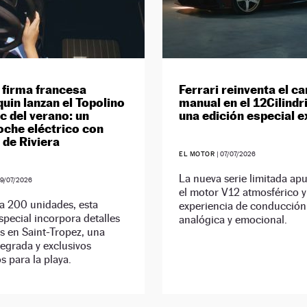
a firma francesa
Ferrari reinventa el c
quin lanzan el Topolino
manual en el 12Cilindr
c del verano: un
una edición especial e
che eléctrico con
 de Riviera
EL MOTOR
|
07/07/2026
La nueva serie limitada ap
9/07/2026
el motor V12 atmosférico 
a 200 unidades, esta
experiencia de conducció
special incorpora detalles
analógica y emocional.
s en Saint-Tropez, una
egrada y exclusivos
s para la playa.