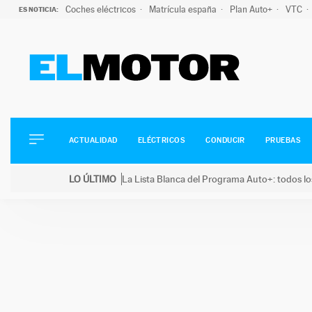
Coches eléctricos
Matrícula españa
Plan Auto+
VTC
ES NOTICIA:
ACTUALIDAD
ELÉCTRICOS
CONDUCIR
ACTUALIDAD
ELÉCTRICOS
CONDUCIR
PRUEBAS
PRUEBAS
Saltar
VIRALES
LO ÚLTIMO
La Lista Blanca del Programa Auto+: todos lo
al
PODCAST
LO ÚLTIMO
La Lista Blanca del Programa Auto+: todos los coc
contenido
MOTOS
TECNOLOGÍA
SUPERCOCHES
MOTORTV
PREMIOS
SERVICIOS