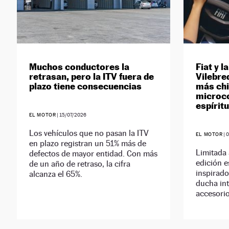
Muchos conductores la
Fiat y l
retrasan, pero la ITV fuera de
Vilebre
plazo tiene consecuencias
más chi
microco
espíritu
EL MOTOR
|
15/07/2026
Los vehículos que no pasan la ITV
EL MOTOR
|
0
en plazo registran un 51% más de
Limitada 
defectos de mayor entidad. Con más
edición e
de un año de retraso, la cifra
inspirado
alcanza el 65%.
ducha int
accesorio