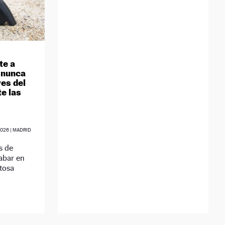
te a
: nunca
ves del
e las
2026
| MADRID
s de
abar en
tosa