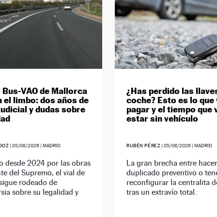
il Bus-VAO de Mallorca
¿Has perdido las llave
n el limbo: dos años de
coche? Esto es lo que 
judicial y dudas sobre
pagar y el tiempo que 
dad
estar sin vehículo
DOZ
|
05/08/2026
| MADRID
RUBÉN PÉREZ
|
05/08/2026
| MADRID
o desde 2024 por las obras
La gran brecha entre hace
te del Supremo, el vial de
duplicado preventivo o ten
 sigue rodeado de
reconfigurar la centralita 
sia sobre su legalidad y
tras un extravío total.