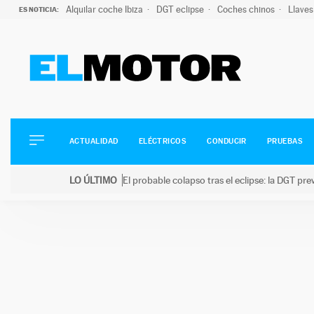
Alquilar coche Ibiza
DGT eclipse
Coches chinos
Llaves
ES NOTICIA:
ACTUALIDAD
ELÉCTRICOS
CONDUCIR
ACTUALIDAD
ELÉCTRICOS
CONDUCIR
PRUEBAS
PRUEBAS
Saltar
VIRALES
LO ÚLTIMO
El probable colapso tras el eclipse: la DGT p
al
PODCAST
LO ÚLTIMO
El probable colapso tras el eclipse: la DGT prevé u
contenido
MOTOS
TECNOLOGÍA
SUPERCOCHES
MOTORTV
PREMIOS
SERVICIOS