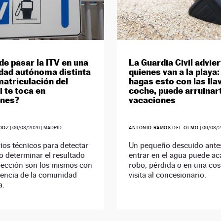
de pasar la ITV en una
La Guardia Civil advier
ad autónoma distinta
quienes van a la playa
matriculación del
hagas esto con las lla
i te toca en
coche, puede arruinart
ones?
vacaciones
DOZ
|
06/08/2026
| MADRID
ANTONIO RAMOS DEL OLMO
|
06/08/
rios técnicos para detectar
Un pequeño descuido ante
o determinar el resultado
entrar en el agua puede ac
pección son los mismos con
robo, pérdida o en una cos
encia de la comunidad
visita al concesionario.
a.