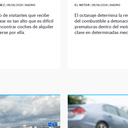
ÁEZ
|
06/08/2026
| MADRID
EL MOTOR
|
06/08/2026
| MADRID
 de visitantes que recibe
El octanaje determina la re
lear es tan alto que es difícil
del combustible a detonac
ncontrar coches de alquiler
prematuras dentro del moto
rse por ella.
clave en determinadas mec