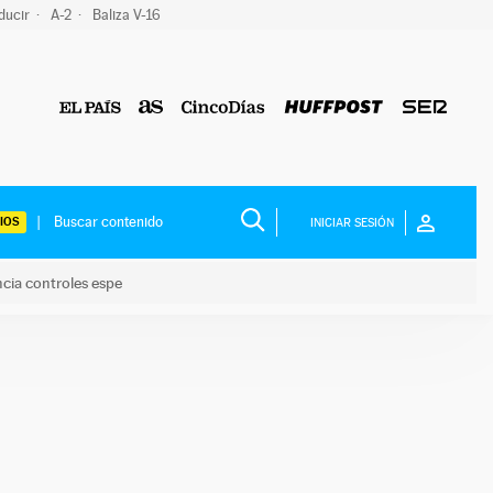
ducir
A-2
Baliza V-16
IOS
INICIAR SESIÓN
ncia controles espe
 y anuncia controles espe