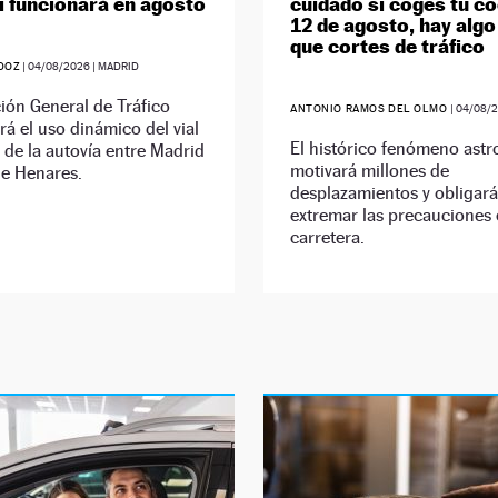
í funcionará en agosto
cuidado si coges tu co
12 de agosto, hay alg
que cortes de tráfico
DOZ
|
04/08/2026
| MADRID
ión General de Tráfico
ANTONIO RAMOS DEL OLMO
|
04/08/
rá el uso dinámico del vial
El histórico fenómeno ast
 de la autovía entre Madrid
motivará millones de
de Henares.
desplazamientos y obligará
extremar las precauciones
carretera.