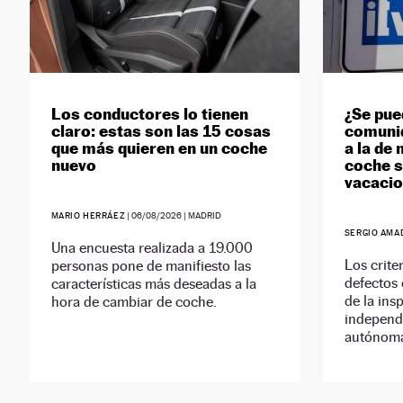
Los conductores lo tienen
¿Se pue
claro: estas son las 15 cosas
comunid
que más quieren en un coche
a la de 
nuevo
coche s
vacaci
MARIO HERRÁEZ
|
06/08/2026
| MADRID
SERGIO AMA
Una encuesta realizada a 19.000
Los crite
personas pone de manifiesto las
defectos 
características más deseadas a la
de la ins
hora de cambiar de coche.
independ
autónom