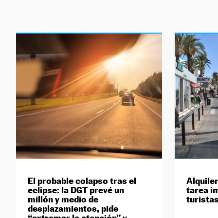
El probable colapso tras el
Alquiler
eclipse: la DGT prevé un
tarea i
millón y medio de
turista
desplazamientos, pide
“extremar la atención” y