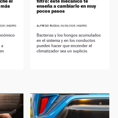
che el
filtro: este mecánico te
o más
enseña a cambiarlo en muy
pocos pasos
2026
| MADRID
ALFREDO RUEDA
|
04/08/2026
| MADRID
ronómico
Bacterias y los hongos acumulados
en el sistema y en los conductos
 a
pueden hacer que encender el
 en
climatizador sea un suplicio.