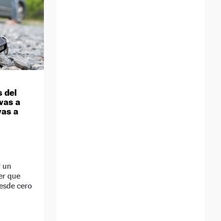
s del
vas a
vas a
r un
er que
desde cero