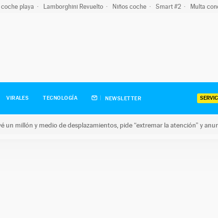
 coche playa
Lamborghini Revuelto
Niños coche
Smart #2
Multa con
SERVIC
VIRALES
TECNOLOGÍA
NEWSLETTER
revé un millón y medio de desplazamientos, pide “extremar la atención” y anu
n millón y medio de desplazamientos, pide “extremar la atención”