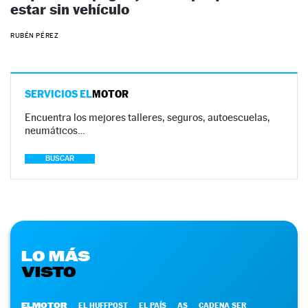
estar sin vehículo
RUBÉN PÉREZ
SERVICIOS EL
MOTOR
Encuentra los mejores talleres, seguros, autoescuelas,
neumáticos…
BUSCAR
LO MÁS
VISTO
ELMOTOR
EL HUFFPOST
EL PAÍS
AS
CADENA SER