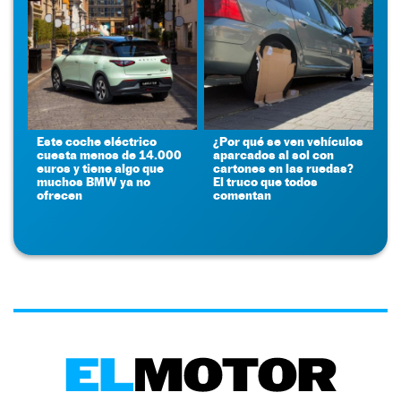
Este coche eléctrico
¿Por qué se ven vehículos
cuesta menos de 14.000
aparcados al sol con
euros y tiene algo que
cartones en las ruedas?
muchos BMW ya no
El truco que todos
ofrecen
comentan