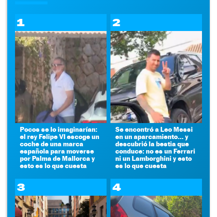
1
2
Pocos se lo imaginarían:
Se encontró a Leo Messi
el rey Felipe VI escoge un
en un aparcamiento... y
coche de una marca
descubrió la bestia que
española para moverse
conduce: no es un Ferrari
por Palma de Mallorca y
ni un Lamborghini y esto
esto es lo que cuesta
es lo que cuesta
3
4