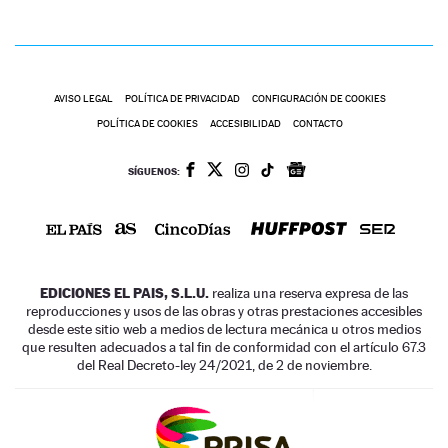
AVISO LEGAL
POLÍTICA DE PRIVACIDAD
CONFIGURACIÓN DE COOKIES
POLÍTICA DE COOKIES
ACCESIBILIDAD
CONTACTO
SÍGUENOS:
EDICIONES EL PAIS, S.L.U.
realiza una reserva expresa de las
reproducciones y usos de las obras y otras prestaciones accesibles
desde este sitio web a medios de lectura mecánica u otros medios
que resulten adecuados a tal fin de conformidad con el artículo 67.3
del Real Decreto-ley 24/2021, de 2 de noviembre.