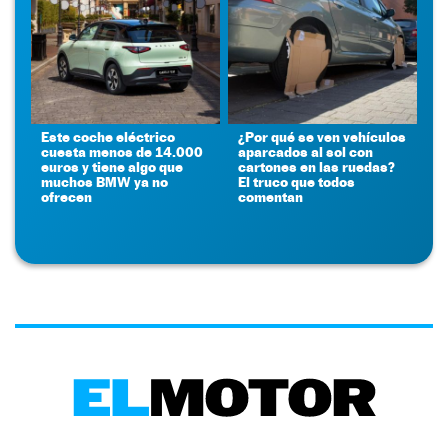
Este coche eléctrico
¿Por qué se ven vehículos
cuesta menos de 14.000
aparcados al sol con
euros y tiene algo que
cartones en las ruedas?
muchos BMW ya no
El truco que todos
ofrecen
comentan