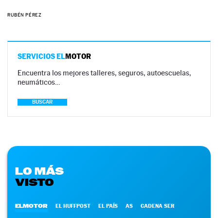
RUBÉN PÉREZ
SERVICIOS EL
MOTOR
Encuentra los mejores talleres, seguros, autoescuelas,
neumáticos…
BUSCAR
LO MÁS
VISTO
ELMOTOR
EL HUFFPOST
EL PAÍS
AS
CADENA SER