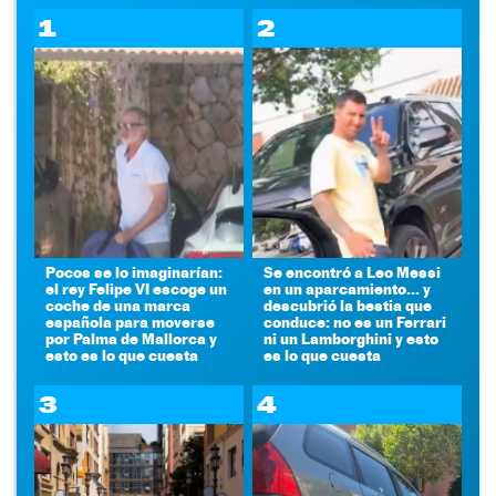
1
2
Pocos se lo imaginarían:
Se encontró a Leo Messi
el rey Felipe VI escoge un
en un aparcamiento... y
coche de una marca
descubrió la bestia que
española para moverse
conduce: no es un Ferrari
por Palma de Mallorca y
ni un Lamborghini y esto
esto es lo que cuesta
es lo que cuesta
3
4