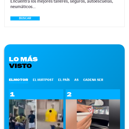
Encuentra los mejores talleres, seguros, autoescuelas,
neumáticos…
BUSCAR
LO MÁS
VISTO
ELMOTOR
EL HUFFPOST
EL PAÍS
AS
CADENA SER
1
2