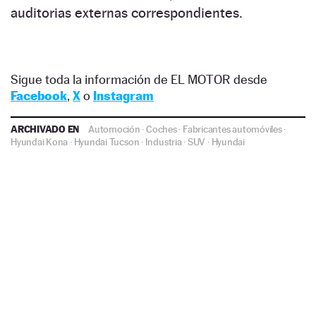
auditorias externas correspondientes.
Sigue toda la información de EL MOTOR desde
Facebook
,
X
o
Instagram
ARCHIVADO EN
Automoción
·
Coches
·
Fabricantes automóviles
·
Hyundai Kona
·
Hyundai Tucson
·
Industria
·
SUV
·
Hyundai