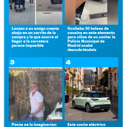
Lanzan a su amigo cuesta
Ocultaba 30 bolsas de
abajo en un carrito de la
cocaína en este elemento
compra y lo que ocurre al
para niños de su coche: la
llegar a la carretera
Policía Municipal de
parece imposible
Madrid acabó
descubriéndola
3
4
Pocos se lo imaginarían:
Este coche eléctrico