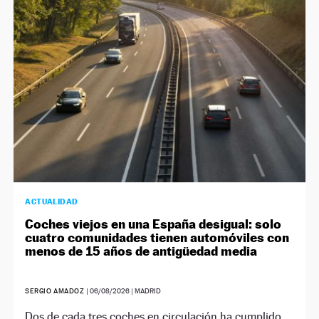
NEWSLETTER
SÍGUENOS
ACTUALIDAD
Coches viejos en una España desigual: solo
cuatro comunidades tienen automóviles con
menos de 15 años de antigüedad media
SERGIO AMADOZ
|
06/08/2026
| MADRID
Dos de cada tres coches en circulación ha cumplido