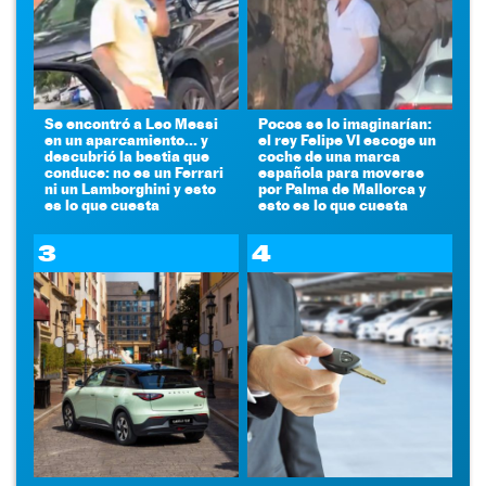
Se encontró a Leo Messi
Pocos se lo imaginarían:
en un aparcamiento... y
el rey Felipe VI escoge un
descubrió la bestia que
coche de una marca
conduce: no es un Ferrari
española para moverse
ni un Lamborghini y esto
por Palma de Mallorca y
es lo que cuesta
esto es lo que cuesta
3
4