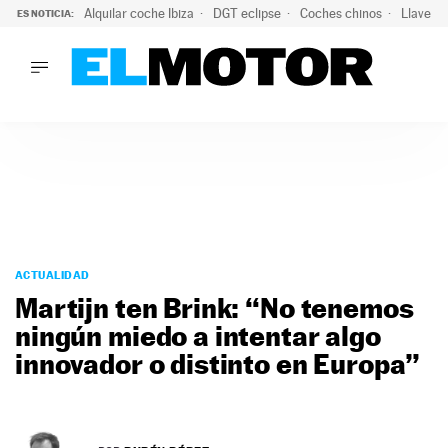
Alquilar coche Ibiza
DGT eclipse
Coches chinos
Llaves 
ES NOTICIA:
LO ÚLTIMO
El probable colapso tras el eclipse: la DGT prevé un millón 
LO ÚLTIMO
El probable colapso tras el eclipse: la DGT prevé un millón 
ACTUALIDAD
ELÉCTRICOS
CONDUCIR
PRUEBAS
Saltar
VIRALES
al
ACTUALIDAD
PODCAST
contenido
Martijn ten Brink: “No tenemos
MOTOS
ningún miedo a intentar algo
TECNOLOGÍA
innovador o distinto en Europa”
SUPERCOCHES
MOTORTV
PREMIOS
SERVICIOS