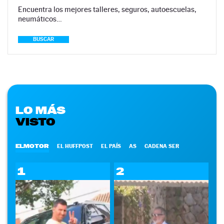
Encuentra los mejores talleres, seguros, autoescuelas,
neumáticos…
BUSCAR
LO MÁS
VISTO
ELMOTOR
EL HUFFPOST
EL PAÍS
AS
CADENA SER
1
2