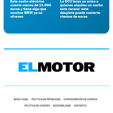
Este coche eléctrico
La OCU lanza un aviso a
cuesta menos de 14.000
quienes alquilen un coche
euros y tiene algo que
este verano: este
muchos BMW ya no
despiste puede costarte
ofrecen
cientos de euros
AVISO LEGAL
POLÍTICA DE PRIVACIDAD
CONFIGURACIÓN DE COOKIES
POLÍTICA DE COOKIES
ACCESIBILIDAD
CONTACTO