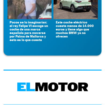
Pocos se lo imaginarían:
Este coche eléctrico
el rey Felipe VI escoge un
cuesta menos de 14.000
coche de una marca
euros y tiene algo que
española para moverse
muchos BMW ya no
por Palma de Mallorca y
ofrecen
esto es lo que cuesta