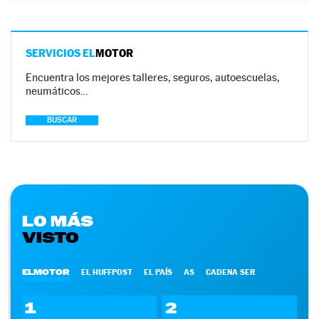
SERVICIOS EL
MOTOR
Encuentra los mejores talleres, seguros, autoescuelas,
neumáticos…
BUSCAR
LO MÁS
VISTO
ELMOTOR
EL HUFFPOST
EL PAÍS
AS
CADENA SER
1
2