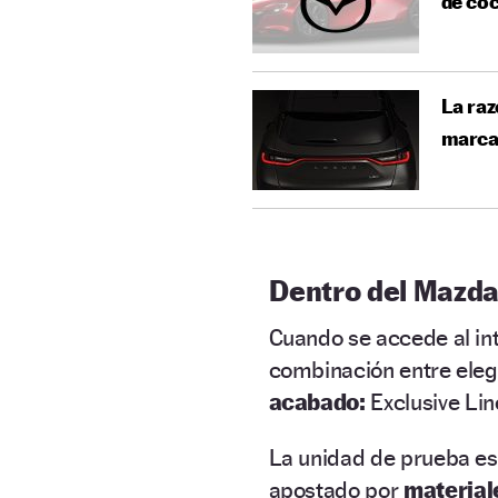
de coc
La raz
marca
Dentro del Mazda
Cuando se accede al int
combinación entre elega
acabado:
Exclusive Lin
La unidad de prueba est
apostado por
material