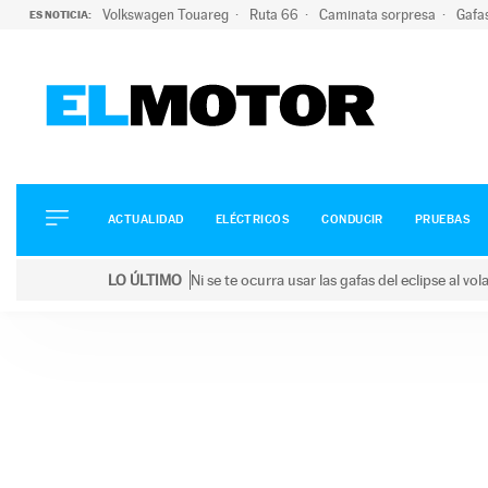
Volkswagen Touareg
Ruta 66
Caminata sorpresa
Gafa
ES NOTICIA:
ACTUALIDAD
ELÉCTRICOS
CONDUCIR
ACTUALIDAD
ELÉCTRICOS
CONDUCIR
PRUEBAS
PRUEBAS
Saltar
VIRALES
LO ÚLTIMO
Ni se te ocurra usar las gafas del eclipse al v
al
PODCAST
LO ÚLTIMO
Ni se te ocurra usar las gafas del eclipse al volant
contenido
MOTOS
TECNOLOGÍA
SUPERCOCHES
MOTORTV
PREMIOS
SERVICIOS