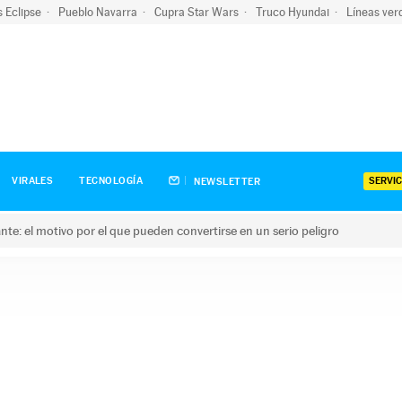
s Eclipse
Pueblo Navarra
Cupra Star Wars
Truco Hyundai
Líneas ver
SERVIC
VIRALES
TECNOLOGÍA
NEWSLETTER
olante: el motivo por el que pueden convertirse en un serio peligro
e: el motivo por el que pueden convertirse en un serio peligro