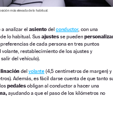
osición más elevada de lo habitual.
a analizar el
asiento
del
conductor
, con una
de lo habitual. Sus
ajustes
se pueden
personaliza
 preferencias de cada persona en tres puntos
l volante, restablecimiento de los ajustes y
salir del vehículo).
clinación
del
volante
(4,5 centímetros de margen) y
etros). Además, es fácil darse cuenta de que tanto s
 los
pedales
obligan al conductor a hacer una
ma,
ayudando a que el paso de los kilómetros no