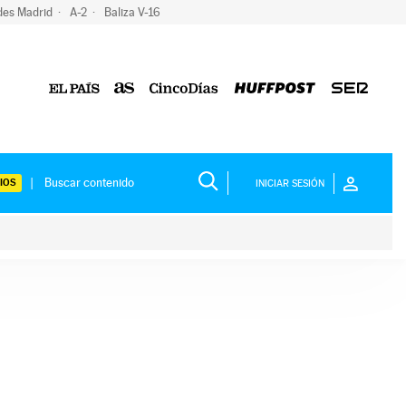
des Madrid
A-2
Baliza V-16
IOS
INICIAR SESIÓN