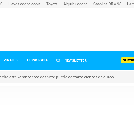
-16
Llaves coche copia
Toyota
Alquiler coche
Gasolina 95 o 98
Lam
SERVIC
VIRALES
TECNOLOGÍA
NEWSLETTER
oche este verano: este despiste puede costarte cientos de euros
este verano: este despiste puede costarte cientos de euros