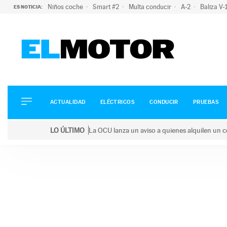
Niños coche
Smart #2
Multa conducir
A-2
Baliza V
ES NOTICIA:
ACTUALIDAD
ELÉCTRICOS
CONDUCIR
ACTUALIDAD
ELÉCTRICOS
CONDUCIR
PRUEBAS
PRUEBAS
Saltar
VIRALES
LO ÚLTIMO
La OCU lanza un aviso a quienes alquilen un c
al
PODCAST
LO ÚLTIMO
La OCU lanza un aviso a quienes alquilen un coche 
contenido
MOTOS
TECNOLOGÍA
SUPERCOCHES
MOTORTV
PREMIOS
SERVICIOS