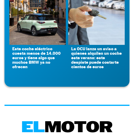
Este coche eléctrico
La OCU lanza un aviso a
cuesta menos de 14.000
quienes alquilen un coche
euros y tiene algo que
este verano: este
muchos BMW ya no
despiste puede costarte
ofrecen
cientos de euros