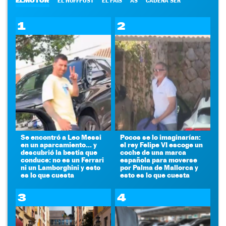
ELMOTOR
EL HUFFPOST
EL PAÍS
AS
CADENA SER
1
2
Se encontró a Leo Messi
Pocos se lo imaginarían:
en un aparcamiento... y
el rey Felipe VI escoge un
descubrió la bestia que
coche de una marca
conduce: no es un Ferrari
española para moverse
ni un Lamborghini y esto
por Palma de Mallorca y
es lo que cuesta
esto es lo que cuesta
3
4