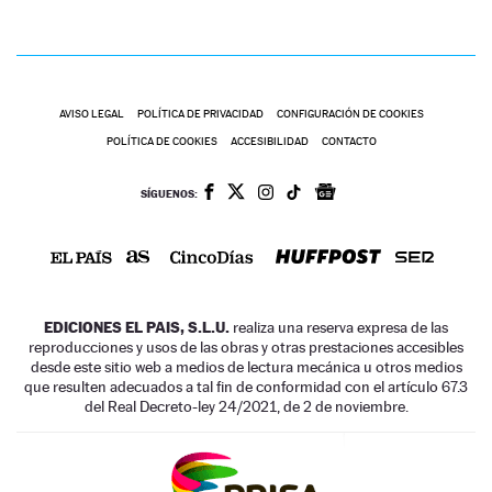
AVISO LEGAL
POLÍTICA DE PRIVACIDAD
CONFIGURACIÓN DE COOKIES
POLÍTICA DE COOKIES
ACCESIBILIDAD
CONTACTO
SÍGUENOS:
EDICIONES EL PAIS, S.L.U.
realiza una reserva expresa de las
reproducciones y usos de las obras y otras prestaciones accesibles
desde este sitio web a medios de lectura mecánica u otros medios
que resulten adecuados a tal fin de conformidad con el artículo 67.3
del Real Decreto-ley 24/2021, de 2 de noviembre.