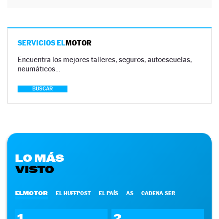
SERVICIOS EL
MOTOR
Encuentra los mejores talleres, seguros, autoescuelas,
neumáticos…
BUSCAR
LO MÁS
VISTO
ELMOTOR
EL HUFFPOST
EL PAÍS
AS
CADENA SER
1
2