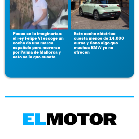
Pocos se lo imaginarían:
Este coche eléctrico
el rey Felipe VI escoge un
cuesta menos de 14.000
coche de una marca
euros y tiene algo que
española para moverse
muchos BMW ya no
por Palma de Mallorca y
ofrecen
esto es lo que cuesta