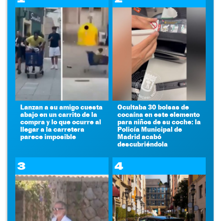
Lanzan a su amigo cuesta
Ocultaba 30 bolsas de
abajo en un carrito de la
cocaína en este elemento
compra y lo que ocurre al
para niños de su coche: la
llegar a la carretera
Policía Municipal de
parece imposible
Madrid acabó
descubriéndola
3
4