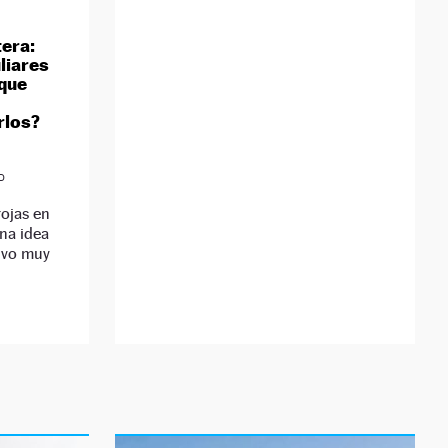
tera:
liares
 que
rlos?
D
ojas en
una idea
ivo muy