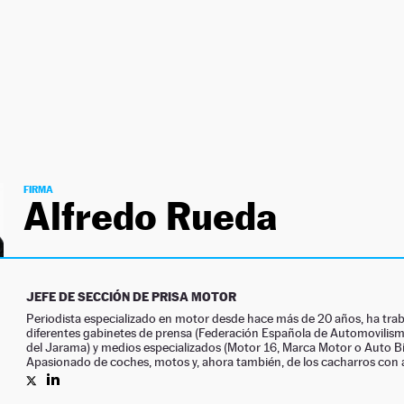
FIRMA
Alfredo Rueda
JEFE DE SECCIÓN DE PRISA MOTOR
Periodista especializado en motor desde hace más de 20 años, ha tra
diferentes gabinetes de prensa (Federación Española de Automovilism
del Jarama) y medios especializados (Motor 16, Marca Motor o Auto Bi
Apasionado de coches, motos y, ahora también, de los cacharros con a
PERFIL DE ALFREDO RUEDA EN TWITTER
PERFIL DE ALFREDO RUEDA EN LINKEDIN