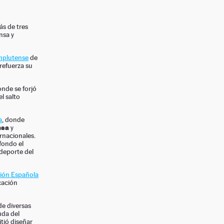
ás de tres
nsa y
mplutense
de
 refuerza su
onde se forjó
l salto
a
, donde
nsa
y
rnacionales.
 fondo el
 deporte del
ión Española
cación
de diversas
uda del
itió diseñar