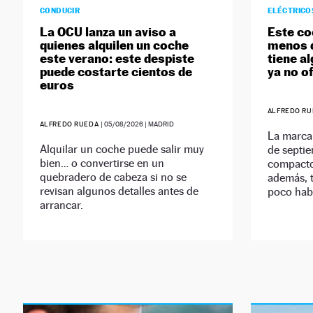
CONDUCIR
ELÉCTRICO
La OCU lanza un aviso a
Este co
quienes alquilen un coche
menos d
este verano: este despiste
tiene 
puede costarte cientos de
ya no o
euros
ALFREDO R
ALFREDO RUEDA
|
05/08/2026
| MADRID
La marca 
Alquilar un coche puede salir muy
de septie
bien… o convertirse en un
compacto
quebradero de cabeza si no se
además, t
revisan algunos detalles antes de
poco habi
arrancar.