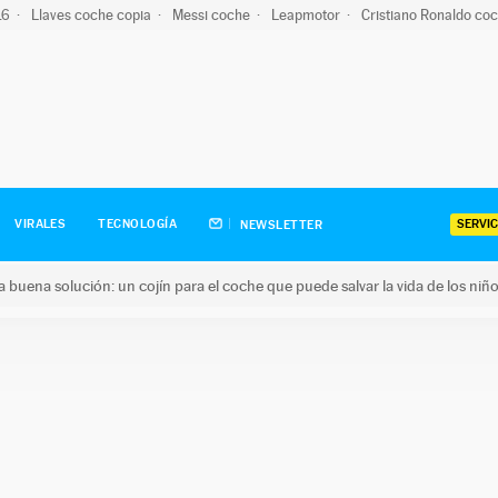
-16
Llaves coche copia
Messi coche
Leapmotor
Cristiano Ronaldo co
SERVIC
VIRALES
TECNOLOGÍA
NEWSLETTER
una buena solución: un cojín para el coche que puede salvar la vida de los niñ
ena solución: un cojín para el coche que puede salvar la vida de 