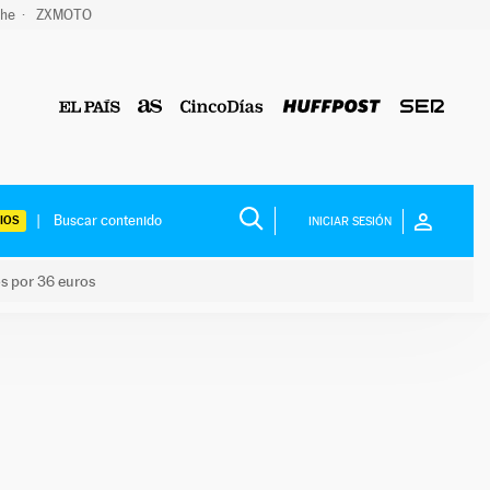
che
ZXMOTO
IOS
INICIAR SESIÓN
os por 36 euros
los niños por 36 euros