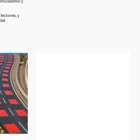
 entusiasmo y
lectores, y
del