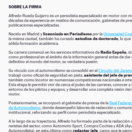
SOBRE LA FIRMA
Alfredo Rueda Guijarro es un periodista especializado en motor con m
décadas de experiencia en medios de comunicación, gabinetes de pre
publicaciones especializadas.
licenciado en Periodismo
Nacido en Madrid y
por la
Universidad Co
estudios de doctorado
la misma ciudad, también ha cursado
, lo que
sólida formación académica.
Radio España
Su carrera comenzó en los servicios informativos de
, d
como profesional en el ámbito de la información general antes de dar e
definitivo al mundo del motor, su verdadera pasión.
Su vínculo con el automovilismo se consolidó en el
Circuito del Jaram
asistente del jefe de pre
trabajó como oficial de seguridad en pista,
también como locutor en numerosas competiciones nacionales e inte
Esta etapa le permitió vivir de cerca el pulso de las carreras, conocer a
entorno de los pilotos y equipos, y desarrollar una completa visión del
motor.
Posteriormente, se incorporó al gabinete de prensa de la
Real Federac
de Automovilismo
, donde desempeñó labores de redacción y comuni
institucional, reforzando su perfil como periodista especializado.
A lo largo de su trayectoria, Alfredo ha formado parte de la redacción 
revistas del sector, como Automoto Sport, Compra Coches y ADA (Ay
redactor jefe
Automovilista), en esta última como
, cargo que le perm