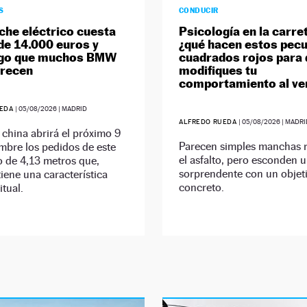
S
CONDUCIR
che eléctrico cuesta
Psicología en la carre
e 14.000 euros y
¿qué hacen estos pecu
algo que muchos BMW
cuadrados rojos para
frecen
modifiques tu
comportamiento al ve
UEDA
|
05/08/2026
| MADRID
ALFREDO RUEDA
|
05/08/2026
| MADRI
china abrirá el próximo 9
Parecen simples manchas r
mbre los pedidos de este
el asfalto, pero esconden 
 de 4,13 metros que,
sorprendente con un objet
iene una característica
concreto.
tual.