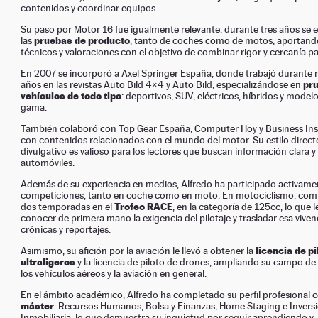
contenidos y coordinar equipos.
Su paso por Motor 16 fue igualmente relevante: durante tres años se 
pruebas de producto
las
, tanto de coches como de motos, aportando
técnicos y valoraciones con el objetivo de combinar rigor y cercanía par
En 2007 se incorporó a Axel Springer España, donde trabajó durante 
pr
años en las revistas Auto Bild 4×4 y Auto Bild, especializándose en
vehículos de todo tipo
: deportivos, SUV, eléctricos, híbridos y modelo
gama.
También colaboró con Top Gear España, Computer Hoy y Business Insi
con contenidos relacionados con el mundo del motor. Su estilo directo
divulgativo es valioso para los lectores que buscan información clara y 
automóviles.
Además de su experiencia en medios, Alfredo ha participado activame
competiciones, tanto en coche como en moto. En motociclismo, comp
Trofeo RACE
dos temporadas en el
, en la categoría de 125cc, lo que 
conocer de primera mano la exigencia del pilotaje y trasladar esa viven
crónicas y reportajes.
licencia de pi
Asimismo, su afición por la aviación le llevó a obtener la
ultraligeros
y la licencia de piloto de drones, ampliando su campo de 
los vehículos aéreos y la aviación en general.
En el ámbito académico, Alfredo ha completado su perfil profesional 
máster
: Recursos Humanos, Bolsa y Finanzas, Home Staging e Invers
Inmobiliaria, lo que demuestra su inquietud por seguir aprendiendo y