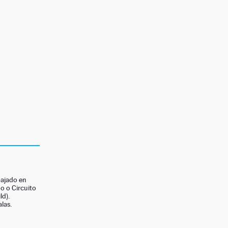
bajado en
o o Circuito
ld).
las.