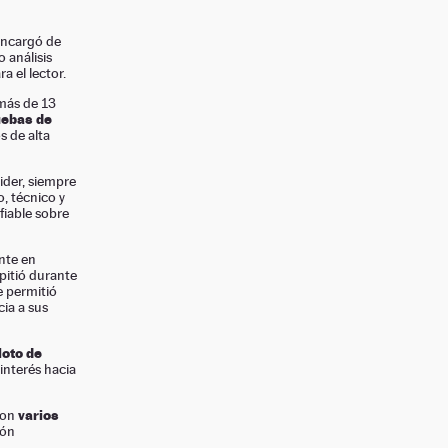
encargó de
 análisis
a el lector.
más de 13
uebas de
s de alta
der, siempre
, técnico y
fiable sobre
nte en
itió durante
le permitió
cia a sus
loto de
interés hacia
varios
con
ión