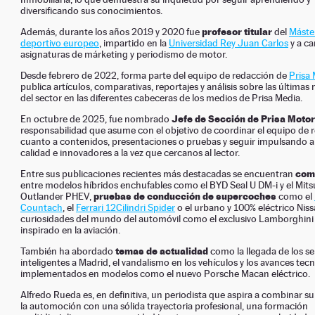
diversificando sus conocimientos.
profesor titular
Además, durante los años 2019 y 2020 fue
del
Máste
deportivo europeo
, impartido en la
Universidad Rey Juan Carlos
y a ca
asignaturas de márketing y periodismo de motor.
Desde febrero de 2022, forma parte del equipo de redacción de
Prisa
publica artículos, comparativas, reportajes y análisis sobre las última
del sector en las diferentes cabeceras de los medios de Prisa Media.
Jefe de Sección de Prisa Motor
En octubre de 2025, fue nombrado
responsabilidad que asume con el objetivo de coordinar el equipo de 
cuanto a contenidos, presentaciones o pruebas y seguir impulsando a
calidad e innovadores a la vez que cercanos al lector.
com
Entre sus publicaciones recientes más destacadas se encuentran
entre modelos híbridos enchufables como el BYD Seal U DM-i y el Mits
pruebas de conducción de supercoches
Outlander PHEV,
como el
Countach
, el
Ferrari 12Cilindri Spider
o el urbano y 100% eléctrico Niss
curiosidades del mundo del automóvil como el exclusivo Lamborghini
inspirado en la aviación.
temas de actualidad
También ha abordado
como la llegada de los s
inteligentes a Madrid, el vandalismo en los vehículos y los avances tec
implementados en modelos como el nuevo Porsche Macan eléctrico.
Alfredo Rueda es, en definitiva, un periodista que aspira a combinar s
la automoción con una sólida trayectoria profesional, una formación