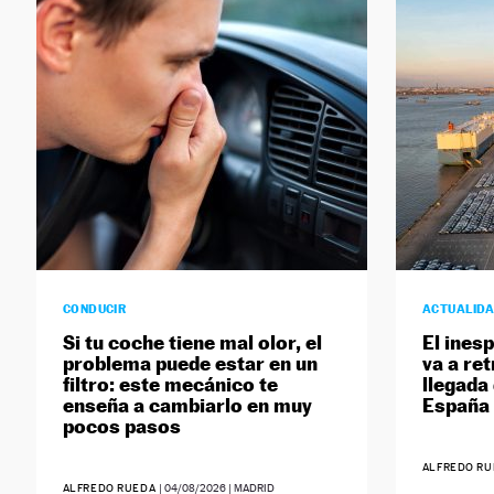
CONDUCIR
ACTUALID
Si tu coche tiene mal olor, el
El ines
problema puede estar en un
va a ret
filtro: este mecánico te
llegada
enseña a cambiarlo en muy
España
pocos pasos
ALFREDO R
ALFREDO RUEDA
|
04/08/2026
| MADRID