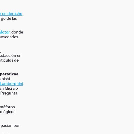
r en derecho
rgo de las
 Motor
, donde
s novedades
,
redacción en
rtículos de
parativas
ubishi
Lamborghini
an Micra o
 Pregunta,
emáforos
nológicos
u pasión por