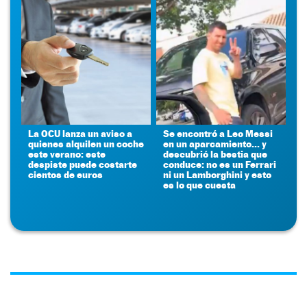
La OCU lanza un aviso a
Se encontró a Leo Messi
quienes alquilen un coche
en un aparcamiento... y
este verano: este
descubrió la bestia que
despiste puede costarte
conduce: no es un Ferrari
cientos de euros
ni un Lamborghini y esto
es lo que cuesta