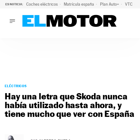
Coches eléctricos
Matrícula españa
Plan Auto+
VTC
ES NOTICIA:
LO ÚLTIMO
La Lista Blanca del Programa Auto+: todos los coches eléct
LO ÚLTIMO
La Lista Blanca del Programa Auto+: todos los coches eléctr
ACTUALIDAD
ELÉCTRICOS
CONDUCIR
PRUEBAS
Saltar
VIRALES
al
ELÉCTRICOS
PODCAST
contenido
Hay una letra que Skoda nunca
MOTOS
había utilizado hasta ahora, y
TECNOLOGÍA
tiene mucho que ver con España
SUPERCOCHES
MOTORTV
PREMIOS
SERVICIOS