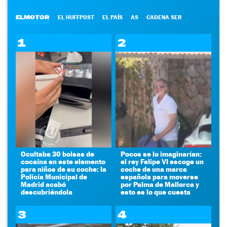
ELMOTOR
EL HUFFPOST
EL PAÍS
AS
CADENA SER
1
2
Ocultaba 30 bolsas de
Pocos se lo imaginarían:
cocaína en este elemento
el rey Felipe VI escoge un
para niños de su coche: la
coche de una marca
Policía Municipal de
española para moverse
Madrid acabó
por Palma de Mallorca y
descubriéndola
esto es lo que cuesta
3
4