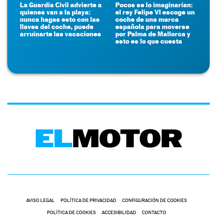
La Guardia Civil advierte a
Pocos se lo imaginarían:
quienes van a la playa:
el rey Felipe VI escoge un
nunca hagas esto con las
coche de una marca
llaves del coche, puede
española para moverse
arruinarte las vacaciones
por Palma de Mallorca y
esto es lo que cuesta
AVISO LEGAL
POLÍTICA DE PRIVACIDAD
CONFIGURACIÓN DE COOKIES
POLÍTICA DE COOKIES
ACCESIBILIDAD
CONTACTO