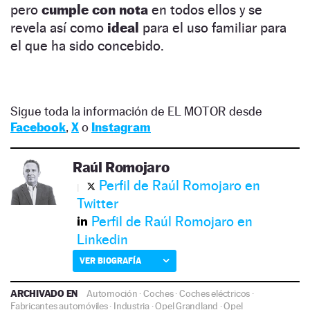
pero
cumple con nota
en todos ellos y se
revela así como
ideal
para el uso familiar para
el que ha sido concebido.
Sigue toda la información de EL MOTOR desde
Facebook
,
X
o
Instagram
Raúl Romojaro
Perfil de Raúl Romojaro en
Twitter
Perfil de Raúl Romojaro en
Linkedin
VER BIOGRAFÍA
ARCHIVADO EN
Automoción
·
Coches
·
Coches eléctricos
·
Fabricantes automóviles
·
Industria
·
Opel Grandland
·
Opel