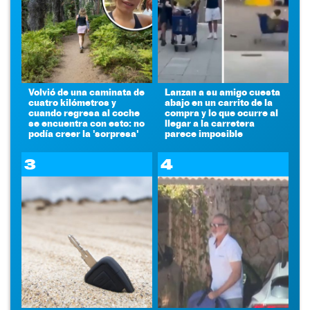
Volvió de una caminata de
Lanzan a su amigo cuesta
cuatro kilómetros y
abajo en un carrito de la
cuando regresa al coche
compra y lo que ocurre al
se encuentra con esto: no
llegar a la carretera
podía creer la 'sorpresa'
parece imposible
3
4