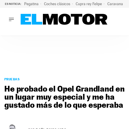
Pegatina
Coches clásicos
Cupra rey Felipe
Caravana lig
ES NOTICIA:
LO ÚLTIMO
¿Conocías esta pegatina de moda?: puede salvar tu coche d
LO ÚLTIMO
¿Conocías esta pegatina de moda?: puede salvar tu coche de
ACTUALIDAD
ELÉCTRICOS
CONDUCIR
PRUEBAS
Saltar
VIRALES
al
PRUEBAS
PODCAST
contenido
He probado el Opel Grandland en
MOTOS
un lugar muy especial y me ha
TECNOLOGÍA
gustado más de lo que esperaba
SUPERCOCHES
MOTORTV
PREMIOS
SERVICIOS