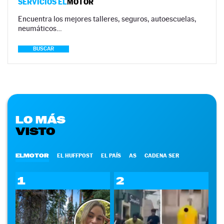
SERVICIOS EL
MOTOR
Encuentra los mejores talleres, seguros, autoescuelas,
neumáticos…
BUSCAR
LO MÁS
VISTO
ELMOTOR
EL HUFFPOST
EL PAÍS
AS
CADENA SER
1
2