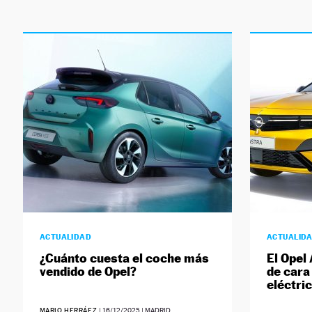
ACTUALIDAD
ACTUALID
¿Cuánto cuesta el coche más
El Opel
vendido de Opel?
de cara 
eléctri
MARIO HERRÁEZ
|
16/12/2025
| MADRID