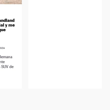
andland
ial y me
que
GOZA
alemana
nte
s SUV de