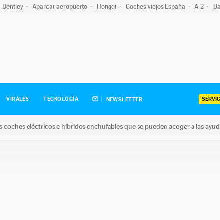
Bentley
Aparcar aeropuerto
Hongqi
Coches viejos España
A-2
Ba
SERVIC
VIRALES
TECNOLOGÍA
NEWSLETTER
s coches eléctricos e híbridos enchufables que se pueden acoger a las ayu
hes eléctricos e híbridos enchufables que se pueden acoger a la