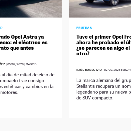
AD
PRUEBAS
vado Opel Astra ya
Tuve el primer Opel Fr
ecio: el eléctrico es
ahora he probado el úl
ato que antes
¿se parecen en algo el
otro?
RÁEZ
|
05/02/2026
| MADRID
RAÚL ROMOJARO
|
02/02/2026
| MADR
 al día de mitad de ciclo de
La marca alemana del gru
compacto trae consigo
Stellantis recupera un no
 estéticas y cambios en la
legendario para su nueva 
 motores.
de SUV compacto.