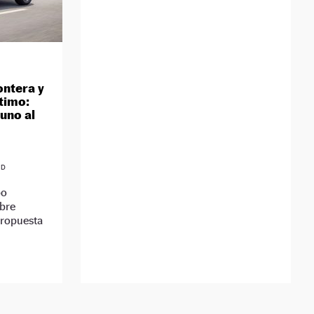
ontera y
timo:
 uno al
ID
po
mbre
propuesta