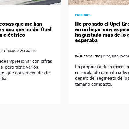
PRUEBAS
cosas que me han
He probado el Opel Gr
 y una que no del Opel
en un lugar muy espec
a eléctrico
ha gustado más de lo 
esperaba
UEDA
|
15/06/2026
| MADRID
RAÚL ROMOJARO
|
13/06/2026
| ZARA
de impresionar con cifras
La propuesta de la marca 
s, pero tiene varios
se revela plenamente solve
os que convencen desde
dentro del segmento de lo
día.
tamaño compacto.