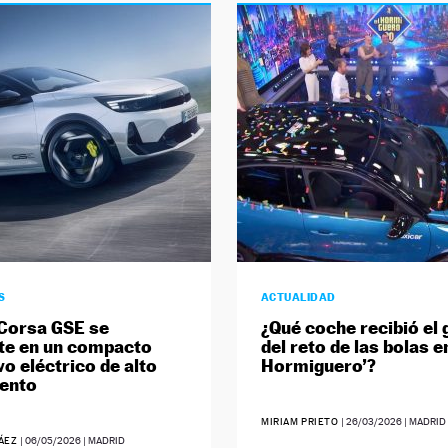
S
ACTUALIDAD
 Corsa GSE se
¿Qué coche recibió el
te en un compacto
del reto de las bolas en
vo eléctrico de alto
Hormiguero’?
ento
MIRIAM PRIETO
|
26/03/2026
| MADRID
RÁEZ
|
06/05/2026
| MADRID