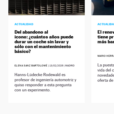
ACTUALIDAD
ACTUALID
Del abandono al
El reno
icono: ¿cuántos años puede
tiene pr
durar un coche sin lavar y
más bar
sólo con el mantenimiento
básico?
MARIO HER
La puesta
ELENA SANZ BARTOLOMÉ
|
13/02/2026
| MADRID
vida del 
Hanns-Lüdecke Rodewald es
novedades
profesor de ingeniería automotriz y
oferta de
quiso responder a esta pregunta
con un experimento.