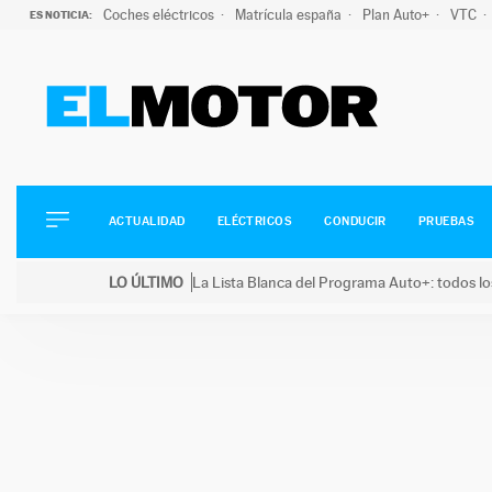
Coches eléctricos
Matrícula españa
Plan Auto+
VTC
ES NOTICIA:
ACTUALIDAD
ELÉCTRICOS
CONDUCIR
ACTUALIDAD
ELÉCTRICOS
CONDUCIR
PRUEBAS
PRUEBAS
Saltar
VIRALES
LO ÚLTIMO
La Lista Blanca del Programa Auto+: todos lo
al
PODCAST
LO ÚLTIMO
La Lista Blanca del Programa Auto+: todos los coc
contenido
MOTOS
TECNOLOGÍA
SUPERCOCHES
MOTORTV
PREMIOS
SERVICIOS