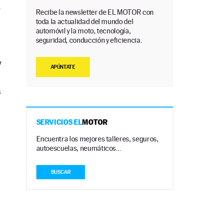
r
Recibe la newsletter de EL MOTOR con
toda la actualidad del mundo del
automóvil y la moto, tecnología,
seguridad, conducción y eficiencia.
y
APÚNTATE
s
SERVICIOS EL
MOTOR
Encuentra los mejores talleres, seguros,
autoescuelas, neumáticos…
BUSCAR