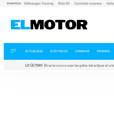
Volkswagen Touareg
Ruta 66
Caminata sorpresa
Gafa
ES NOTICIA:
ACTUALIDAD
ELÉCTRICOS
CONDUCIR
ACTUALIDAD
ELÉCTRICOS
CONDUCIR
PRUEBAS
PRUEBAS
Saltar
VIRALES
LO ÚLTIMO
Ni se te ocurra usar las gafas del eclipse al v
al
PODCAST
LO ÚLTIMO
Ni se te ocurra usar las gafas del eclipse al volant
contenido
MOTOS
TECNOLOGÍA
SUPERCOCHES
MOTORTV
PREMIOS
SERVICIOS