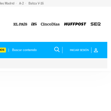
des Madrid
A-2
Baliza V-16
IOS
INICIAR SESIÓN