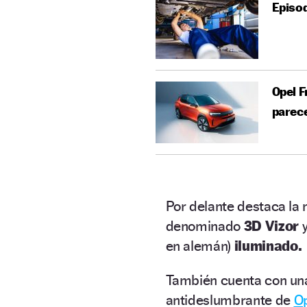
Episod
Opel F
parec
Por delante destaca la 
denominado
3D Vizor
y
en alemán)
iluminado.
También cuenta con una
antideslumbrante de
O