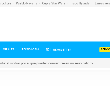
s Eclipse
Pueblo Navarra
Cupra Star Wars
Truco Hyundai
Líneas ver
SERVIC
VIRALES
TECNOLOGÍA
NEWSLETTER
olante: el motivo por el que pueden convertirse en un serio peligro
e: el motivo por el que pueden convertirse en un serio peligro