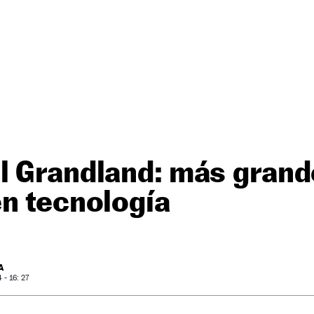
l Grandland: más grand
n tecnología
A
- 16: 27