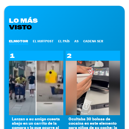
LO MÁS
VISTO
ELMOTOR
EL HUFFPOST
EL PAÍS
AS
CADENA SER
1
2
Lanzan a su amigo cuesta
Ocultaba 30 bolsas de
abajo en un carrito de la
cocaína en este elemento
compra y lo que ocurre al
para niños de su coche: la