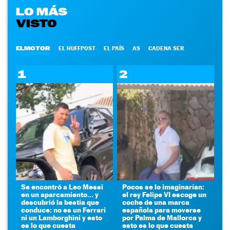
LO MÁS
VISTO
ELMOTOR
EL HUFFPOST
EL PAÍS
AS
CADENA SER
1
2
Se encontró a Leo Messi
Pocos se lo imaginarían:
en un aparcamiento... y
el rey Felipe VI escoge un
descubrió la bestia que
coche de una marca
conduce: no es un Ferrari
española para moverse
ni un Lamborghini y esto
por Palma de Mallorca y
es lo que cuesta
esto es lo que cuesta