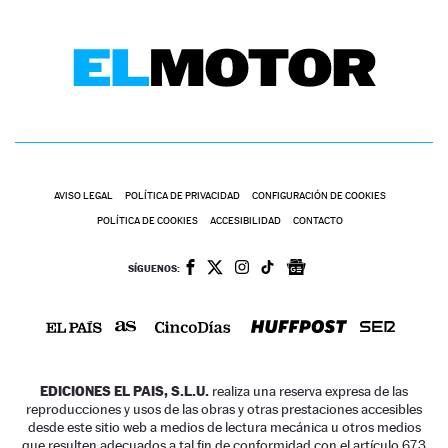
AVISO LEGAL
POLÍTICA DE PRIVACIDAD
CONFIGURACIÓN DE COOKIES
POLÍTICA DE COOKIES
ACCESIBILIDAD
CONTACTO
SÍGUENOS:
EDICIONES EL PAIS, S.L.U.
realiza una reserva expresa de las
reproducciones y usos de las obras y otras prestaciones accesibles
desde este sitio web a medios de lectura mecánica u otros medios
que resulten adecuados a tal fin de conformidad con el artículo 67.3