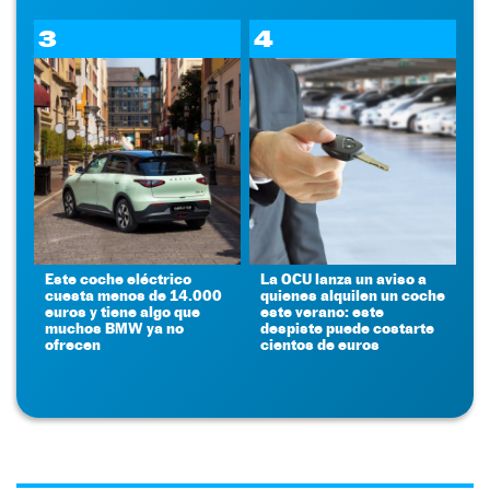
3
4
Este coche eléctrico
La OCU lanza un aviso a
cuesta menos de 14.000
quienes alquilen un coche
euros y tiene algo que
este verano: este
muchos BMW ya no
despiste puede costarte
ofrecen
cientos de euros