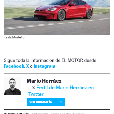
Tesla Model S.
Sigue toda la información de EL MOTOR desde
Facebook
,
X
o
Instagram
Mario Herráez
Perfil de Mario Herráez en
Twitter
VER BIOGRAFÍA
ARCHIVADO EN
Autonomía
·
batería coche
·
Coches
·