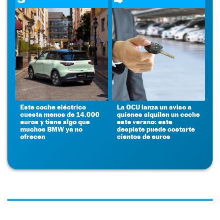
Este coche eléctrico
La OCU lanza un aviso a
cuesta menos de 14.000
quienes alquilen un coche
euros y tiene algo que
este verano: este
muchos BMW ya no
despiste puede costarte
ofrecen
cientos de euros