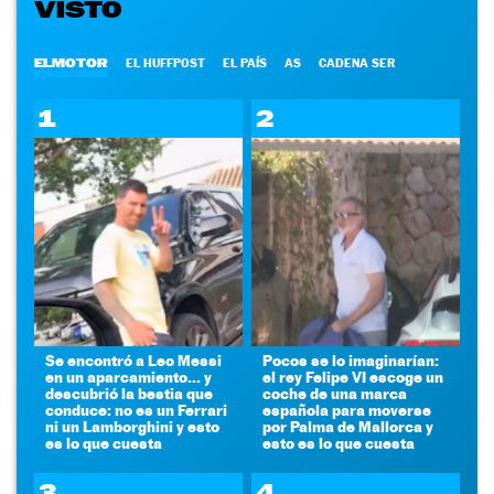
VISTO
ELMOTOR
EL HUFFPOST
EL PAÍS
AS
CADENA SER
1
2
Se encontró a Leo Messi
Pocos se lo imaginarían:
en un aparcamiento... y
el rey Felipe VI escoge un
descubrió la bestia que
coche de una marca
conduce: no es un Ferrari
española para moverse
ni un Lamborghini y esto
por Palma de Mallorca y
es lo que cuesta
esto es lo que cuesta
3
4