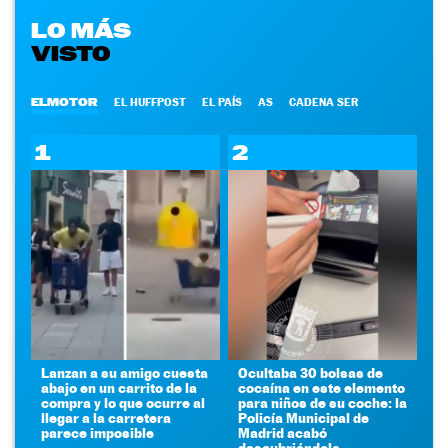
LO MÁS
VISTO
ELMOTOR
EL HUFFPOST
EL PAÍS
AS
CADENA SER
1
2
Lanzan a su amigo cuesta
Ocultaba 30 bolsas de
abajo en un carrito de la
cocaína en este elemento
compra y lo que ocurre al
para niños de su coche: la
llegar a la carretera
Policía Municipal de
parece imposible
Madrid acabó
descubriéndola