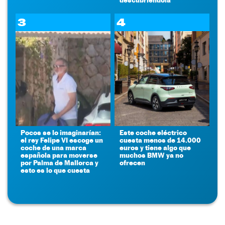
3
4
Pocos se lo imaginarían:
Este coche eléctrico
el rey Felipe VI escoge un
cuesta menos de 14.000
coche de una marca
euros y tiene algo que
española para moverse
muchos BMW ya no
por Palma de Mallorca y
ofrecen
esto es lo que cuesta