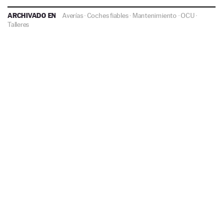
ARCHIVADO EN
Averías
·
Coches fiables
·
Mantenimiento
·
OCU
·
Talleres