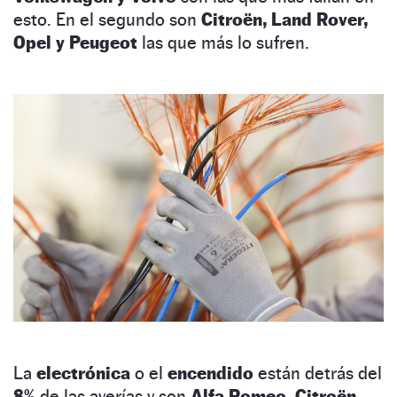
esto. En el segundo son
Citroën, Land Rover,
Opel y Peugeot
las que más lo sufren.
La
electrónica
o el
encendido
están detrás del
8%
de las averías y son
Alfa Romeo, Citroën,