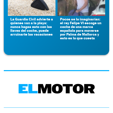
La Guardia Civil advierte a
Pocos se lo imaginarían:
quienes van a la playa:
el rey Felipe VI escoge un
nunca hagas esto con las
coche de una marca
llaves del coche, puede
española para moverse
arruinarte las vacaciones
por Palma de Mallorca y
esto es lo que cuesta