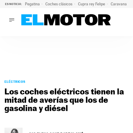
Pegatina
Coches clásicos
Cupra rey Felipe
Caravana lig
ES NOTICIA:
LO ÚLTIMO
¿Conocías esta pegatina de moda?: puede salvar tu coche d
LO ÚLTIMO
¿Conocías esta pegatina de moda?: puede salvar tu coche de
ACTUALIDAD
ELÉCTRICOS
CONDUCIR
PRUEBAS
Saltar
VIRALES
al
ELÉCTRICOS
PODCAST
contenido
Los coches eléctricos tienen la
MOTOS
mitad de averías que los de
TECNOLOGÍA
gasolina y diésel
SUPERCOCHES
MOTORTV
PREMIOS
SERVICIOS