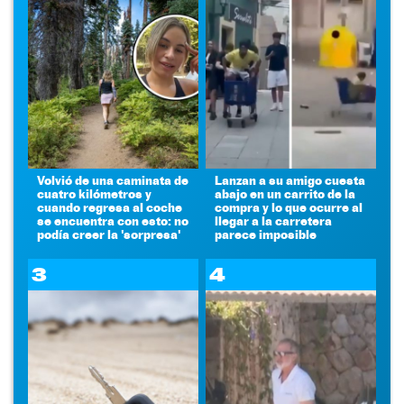
Volvió de una caminata de
Lanzan a su amigo cuesta
cuatro kilómetros y
abajo en un carrito de la
cuando regresa al coche
compra y lo que ocurre al
se encuentra con esto: no
llegar a la carretera
podía creer la 'sorpresa'
parece imposible
3
4