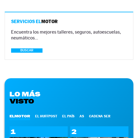
SERVICIOS EL
MOTOR
Encuentra los mejores talleres, seguros, autoescuelas,
neumáticos…
BUSCAR
LO MÁS
VISTO
ELMOTOR
EL HUFFPOST
EL PAÍS
AS
CADENA SER
1
2