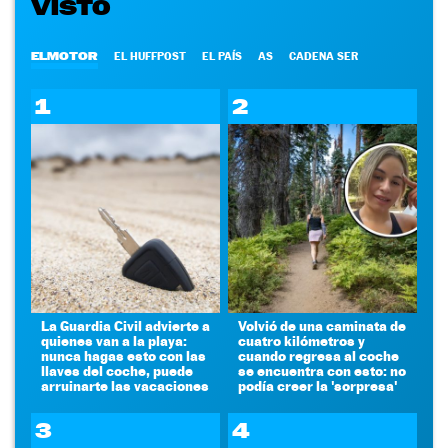
VISTO
ELMOTOR
EL HUFFPOST
EL PAÍS
AS
CADENA SER
1
2
La Guardia Civil advierte a
Volvió de una caminata de
quienes van a la playa:
cuatro kilómetros y
nunca hagas esto con las
cuando regresa al coche
llaves del coche, puede
se encuentra con esto: no
arruinarte las vacaciones
podía creer la 'sorpresa'
3
4