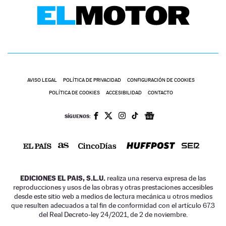
AVISO LEGAL
POLÍTICA DE PRIVACIDAD
CONFIGURACIÓN DE COOKIES
POLÍTICA DE COOKIES
ACCESIBILIDAD
CONTACTO
SÍGUENOS:
EDICIONES EL PAIS, S.L.U.
realiza una reserva expresa de las
reproducciones y usos de las obras y otras prestaciones accesibles
desde este sitio web a medios de lectura mecánica u otros medios
que resulten adecuados a tal fin de conformidad con el artículo 67.3
del Real Decreto-ley 24/2021, de 2 de noviembre.