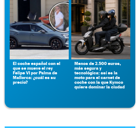
El coche español con el
Menos de 2.500 euros,
que se mueve el rey
más segura y
Felipe VI por Palma de
tecnológica: así es la
Mallorca: ¿cuál es su
moto para el carnet de
precio?
coche con la que Kymco
quiere dominar la ciudad