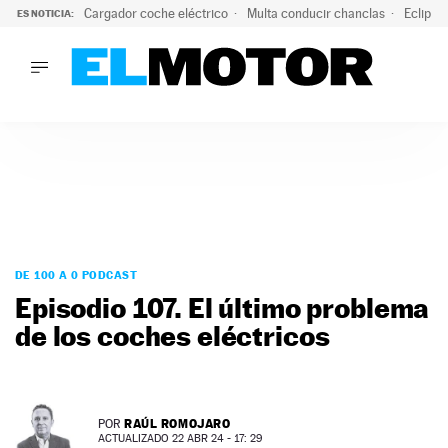
Cargador coche eléctrico
Multa conducir chanclas
Eclipse
ES NOTICIA:
LO ÚLTIMO
El hiperdeportivo que desafía todas las tendencias: V12 a
LO ÚLTIMO
El hiperdeportivo que desafía todas las tendencias: V12 at
ACTUALIDAD
ELÉCTRICOS
CONDUCIR
PRUEBAS
Saltar
VIRALES
al
DE 100 A 0 PODCAST
PODCAST
contenido
Episodio 107. El último problema
MOTOS
de los coches eléctricos
TECNOLOGÍA
SUPERCOCHES
MOTORTV
PREMIOS
RAÚL ROMOJARO
POR
SERVICIOS
ACTUALIZADO 22 ABR 24 - 17: 29