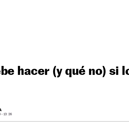
be hacer (y qué no) si l
A
- 13: 26