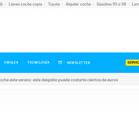
-16
Llaves coche copia
Toyota
Alquiler coche
Gasolina 95 o 98
Lam
SERVIC
VIRALES
TECNOLOGÍA
NEWSLETTER
oche este verano: este despiste puede costarte cientos de euros
este verano: este despiste puede costarte cientos de euros