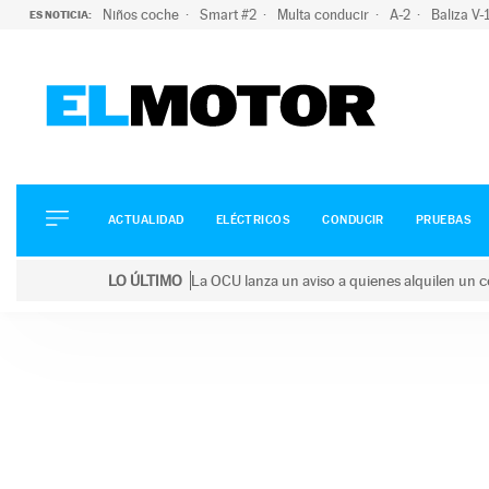
Niños coche
Smart #2
Multa conducir
A-2
Baliza V
ES NOTICIA:
ACTUALIDAD
ELÉCTRICOS
CONDUCIR
ACTUALIDAD
ELÉCTRICOS
CONDUCIR
PRUEBAS
PRUEBAS
Saltar
VIRALES
LO ÚLTIMO
La OCU lanza un aviso a quienes alquilen un c
al
PODCAST
LO ÚLTIMO
La OCU lanza un aviso a quienes alquilen un coche 
contenido
MOTOS
TECNOLOGÍA
SUPERCOCHES
MOTORTV
PREMIOS
SERVICIOS