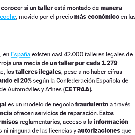
 conocer si un
taller
está montado de
manera
coche
, movido por el precio
más económico
en la
, en
España
existen casi 42.000 talleres legales de
arroja una media de
un taller por cada 1.279
te, los
talleres ilegales
, pese a no haber cifras
ando el 20%
según la Confederación Española de
de Automóviles y Afines (
CETRAA
).
egal
es un modelo de negocio
fraudulento
a través
encia
ofrecen servicios de reparación. Estos
rmisos
reglamentarios, acceso a la
información
s ni ninguna de las licencias y
autorizaciones
que