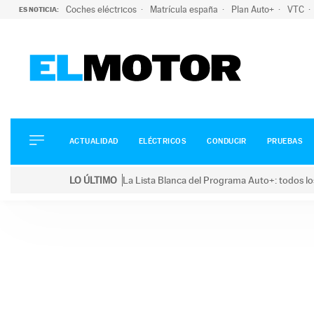
Coches eléctricos
Matrícula españa
Plan Auto+
VTC
ES NOTICIA:
ACTUALIDAD
ELÉCTRICOS
CONDUCIR
ACTUALIDAD
ELÉCTRICOS
CONDUCIR
PRUEBAS
PRUEBAS
Saltar
VIRALES
LO ÚLTIMO
La Lista Blanca del Programa Auto+: todos lo
al
PODCAST
LO ÚLTIMO
La Lista Blanca del Programa Auto+: todos los coc
contenido
MOTOS
TECNOLOGÍA
SUPERCOCHES
MOTORTV
PREMIOS
SERVICIOS