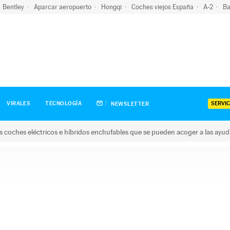
Bentley
Aparcar aeropuerto
Hongqi
Coches viejos España
A-2
Ba
SERVIC
VIRALES
TECNOLOGÍA
NEWSLETTER
s coches eléctricos e híbridos enchufables que se pueden acoger a las ayu
hes eléctricos e híbridos enchufables que se pueden acoger a la