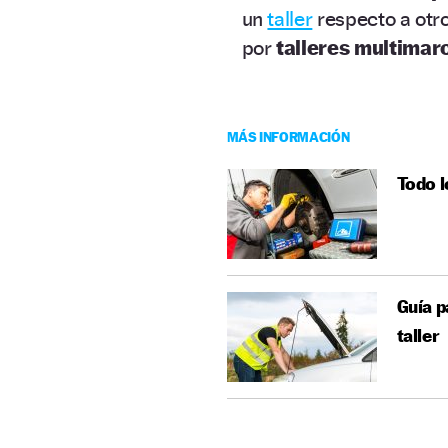
un
taller
respecto a otr
por
talleres multimar
MÁS INFORMACIÓN
Todo l
Guía p
taller