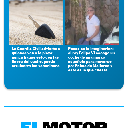
La Guardia Civil advierte a
Pocos se lo imaginarían:
quienes van a la playa:
el rey Felipe VI escoge un
nunca hagas esto con las
coche de una marca
llaves del coche, puede
española para moverse
arruinarte las vacaciones
por Palma de Mallorca y
esto es lo que cuesta