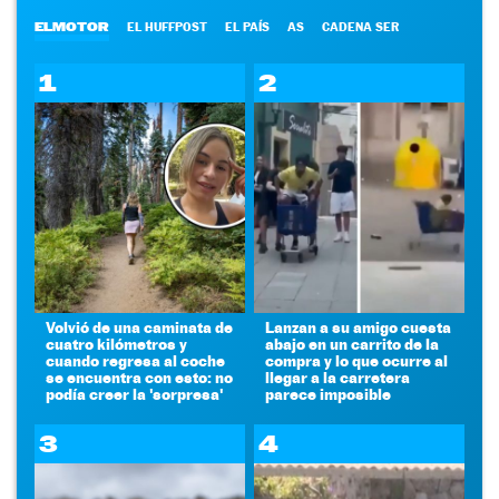
ELMOTOR
EL HUFFPOST
EL PAÍS
AS
CADENA SER
1
2
Volvió de una caminata de
Lanzan a su amigo cuesta
cuatro kilómetros y
abajo en un carrito de la
cuando regresa al coche
compra y lo que ocurre al
se encuentra con esto: no
llegar a la carretera
podía creer la 'sorpresa'
parece imposible
3
4