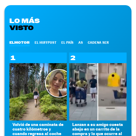
LO MÁS
VISTO
ELMOTOR
EL HUFFPOST
EL PAÍS
AS
CADENA SER
1
2
Volvió de una caminata de
Lanzan a su amigo cuesta
cuatro kilómetros y
abajo en un carrito de la
cuando regresa al coche
compra y lo que ocurre al