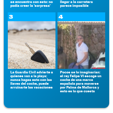
se encuentra con esto: no
llegar a la carretera
podía creer la 'sorpresa'
parece imposible
3
4
La Guardia Civil advierte a
Pocos se lo imaginarían:
quienes van a la playa:
el rey Felipe VI escoge un
nunca hagas esto con las
coche de una marca
llaves del coche, puede
española para moverse
arruinarte las vacaciones
por Palma de Mallorca y
esto es lo que cuesta