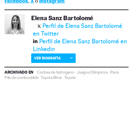
Facebook
,
X
o
Instagram
Elena Sanz Bartolomé
Perfil de Elena Sanz Bartolomé
en Twitter
Perfil de Elena Sanz Bartolomé en
Linkedin
VER BIOGRAFÍA
ARCHIVADO EN
Coches de hidrógeno
·
Juegos Olímpicos
·
París
·
Pila de combustible
·
Toyota Mirai
·
Toyota