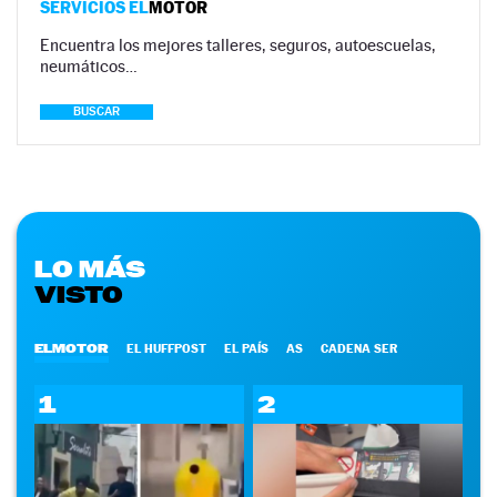
SERVICIOS EL
MOTOR
Encuentra los mejores talleres, seguros, autoescuelas,
neumáticos…
BUSCAR
LO MÁS
VISTO
ELMOTOR
EL HUFFPOST
EL PAÍS
AS
CADENA SER
1
2