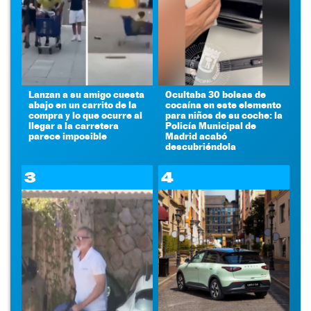
Lanzan a su amigo cuesta
Ocultaba 30 bolsas de
abajo en un carrito de la
cocaína en este elemento
compra y lo que ocurre al
para niños de su coche: la
llegar a la carretera
Policía Municipal de
parece imposible
Madrid acabó
descubriéndola
3
4