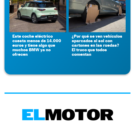
Este coche eléctrico
¿Por qué se ven vehículos
cuesta menos de 14.000
aparcados al sol con
euros y tiene algo que
cartones en las ruedas?
muchos BMW ya no
El truco que todos
ofrecen
comentan