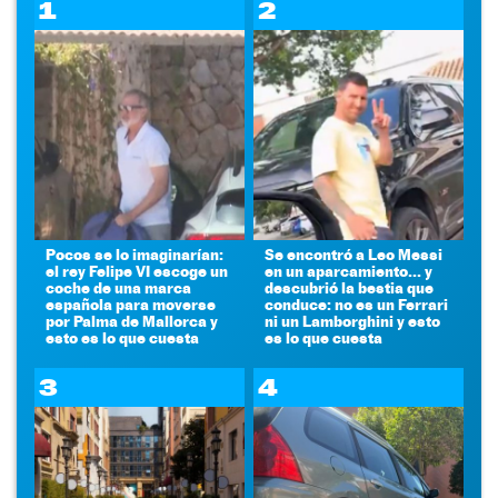
1
2
Pocos se lo imaginarían:
Se encontró a Leo Messi
el rey Felipe VI escoge un
en un aparcamiento... y
coche de una marca
descubrió la bestia que
española para moverse
conduce: no es un Ferrari
por Palma de Mallorca y
ni un Lamborghini y esto
esto es lo que cuesta
es lo que cuesta
3
4