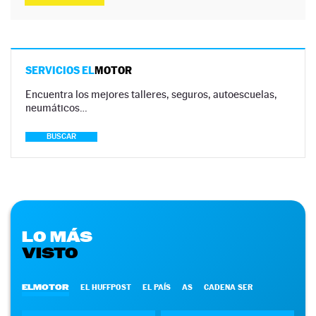
SERVICIOS EL
MOTOR
Encuentra los mejores talleres, seguros, autoescuelas,
neumáticos…
BUSCAR
LO MÁS
VISTO
ELMOTOR
EL HUFFPOST
EL PAÍS
AS
CADENA SER