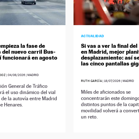
ACTUALIDAD
empieza la fase de
Si vas a ver la final de
 del nuevo carril Bus-
en Madrid, mejor planif
í funcionará en agosto
desplazamiento: así se
las cinco pantallas gi
DOZ
|
04/08/2026
| MADRID
RUTH GARCÍA
|
18/07/2026
| MADRID
ión General de Tráfico
Miles de aficionados se
rá el uso dinámico del vial
concentrarán este doming
 de la autovía entre Madrid
distintos puntos de la capita
de Henares.
movilidad volverá a convert
un reto.