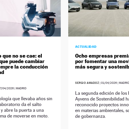
ACTUALIDAD
 que no se cae: el
Ocho empresas premi
que puede cambiar
por fomentar una movi
empre la conducción
más segura y sostenib
ad
SERGIO AMADOZ
|
01/04/2026
| MADRI
7/04/2026
| MADRID
La segunda edición de los
logía que llevaba años sin
Ayvens de Sostenibilidad h
laboratorio da el salto
reconocido proyectos inn
o y abre la puerta a una
en materias ambientales, so
rma de moverse en moto.
de gobernanza.