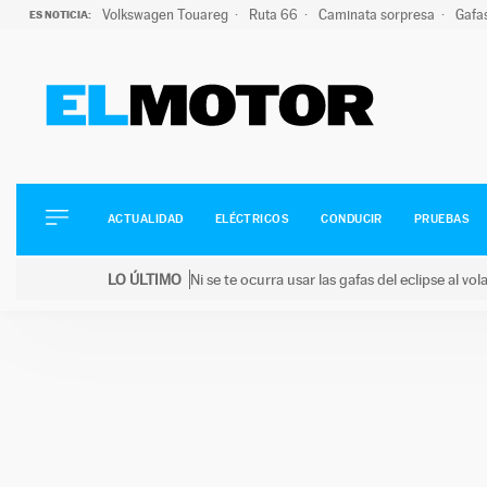
Volkswagen Touareg
Ruta 66
Caminata sorpresa
Gafa
ES NOTICIA:
ACTUALIDAD
ELÉCTRICOS
CONDUCIR
ACTUALIDAD
ELÉCTRICOS
CONDUCIR
PRUEBAS
PRUEBAS
Saltar
VIRALES
LO ÚLTIMO
Ni se te ocurra usar las gafas del eclipse al v
al
PODCAST
LO ÚLTIMO
Ni se te ocurra usar las gafas del eclipse al volant
contenido
MOTOS
TECNOLOGÍA
SUPERCOCHES
MOTORTV
PREMIOS
SERVICIOS