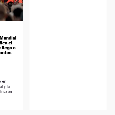
l Mundial
ica el
 llega a
gantes
o en
l y la
irse en