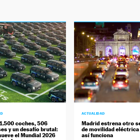
AD
ACTUALIDAD
1.500 coches, 506
Madrid estrena otro s
es y un desafío brutal:
de movilidad eléctrica
mueve el Mundial 2026
así funciona