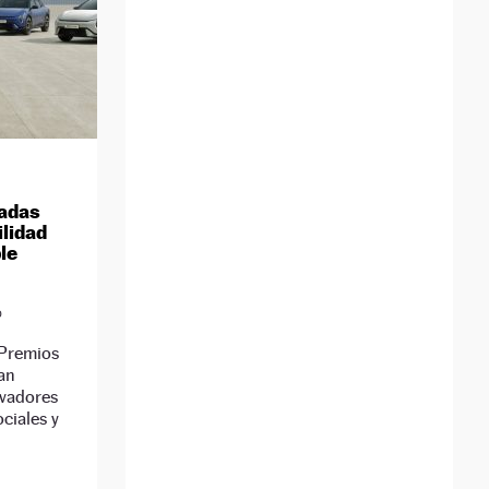
adas
lidad
le
D
 Premios
an
ovadores
ciales y