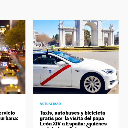
ACTUALIDAD
ervicio
Taxis, autobuses y bicicleta
 urbana:
gratis por la visita del papa
León XIV a España: ¿quiénes