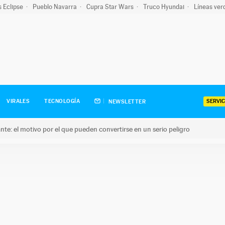
s Eclipse
Pueblo Navarra
Cupra Star Wars
Truco Hyundai
Líneas ver
SERVIC
VIRALES
TECNOLOGÍA
NEWSLETTER
olante: el motivo por el que pueden convertirse en un serio peligro
e: el motivo por el que pueden convertirse en un serio peligro