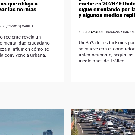
ras que obliga a
coche en 2026? El bul
ear las normas
sigue circulando por l
y algunos medios repl
A
|
25/03/2026
| MADRID
SERGIO AMADOZ
|
10/03/2026
| MADRI
o reciente revela un
Un 85% de los turismos par
e mentalidad ciudadano
se mueve con el conducto
za a influir en cómo se
único ocupante, según las
la convivencia urbana.
mediciones de Tráfico.