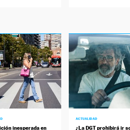
AD
ACTUALIDAD
ición inesperada en
¿La DGT prohibirá ir so