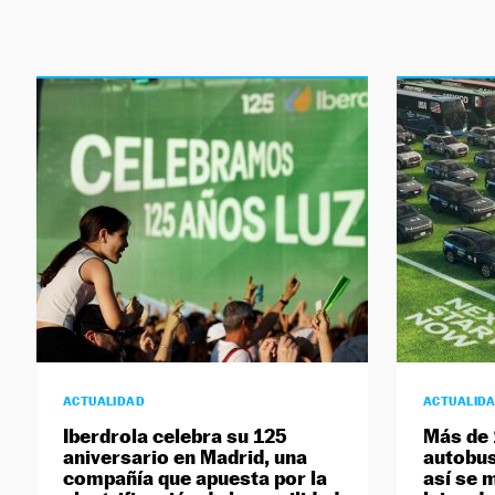
ACTUALIDAD
ACTUALID
Iberdrola celebra su 125
Más de 
aniversario en Madrid, una
autobus
compañía que apuesta por la
así se 