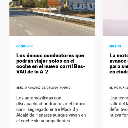
CONDUCIR
MOTOS
Los únicos conductores que
La moto
podrán viajar solos en el
avance 
coche en el nuevo carril Bus-
para si
VAO de la A-2
en ciud
SERGIO AMADOZ
|
28/05/2026
| MADRID
EL MOTOR
|
2
Los automovilistas con
Una tecno
discapacidad podrán usar el futuro
salir del 
carril segregado entre Madrid y
definitiv
Alcalá de Henares aunque vayan en
nueva fo
el coche sin acompañantes.