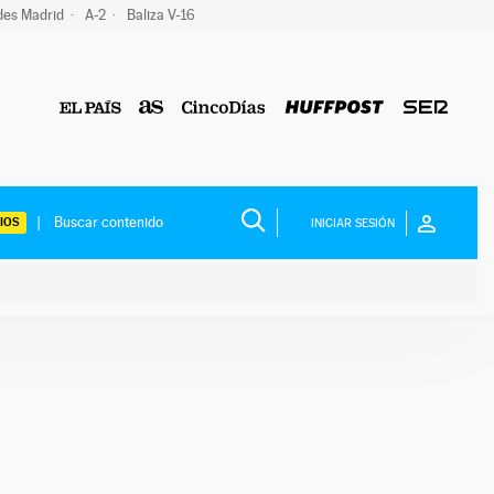
des Madrid
A-2
Baliza V-16
IOS
INICIAR SESIÓN