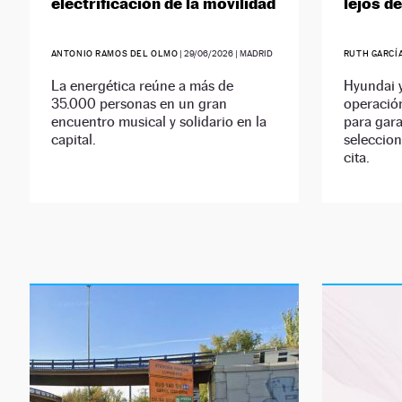
electrificación de la movilidad
lejos d
ANTONIO RAMOS DEL OLMO
|
29/06/2026
| MADRID
RUTH GARCÍ
La energética reúne a más de
Hyundai y
35.000 personas en un gran
operación
encuentro musical y solidario en la
para gara
capital.
seleccion
cita.