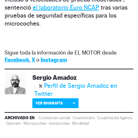
sentenció
el laboratorio Euro NCAP
tras varias
pruebas de seguridad específicas para los
microcoches.
Sigue toda la información de EL MOTOR desde
Facebook
,
X
o
Instagram
Sergio Amadoz
Perfil de Sergio Amadoz en
Twitter
VER BIOGRAFÍA
ARCHIVADO EN
Coches sin carnet
·
Cuadriciclos
·
Cuadriciclos ligeros
·
Ganvam
·
Microcoches
·
minicoches
·
Movilidad