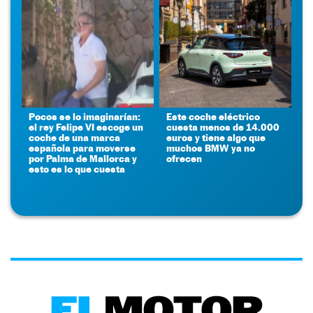
Pocos se lo imaginarían:
Este coche eléctrico
el rey Felipe VI escoge un
cuesta menos de 14.000
coche de una marca
euros y tiene algo que
española para moverse
muchos BMW ya no
por Palma de Mallorca y
ofrecen
esto es lo que cuesta