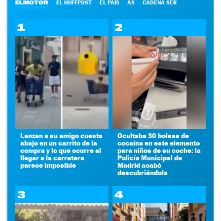
ELMOTOR
EL HUFFPOST
EL PAÍS
AS
CADENA SER
1
2
Lanzan a su amigo cuesta
Ocultaba 30 bolsas de
abajo en un carrito de la
cocaína en este elemento
compra y lo que ocurre al
para niños de su coche: la
llegar a la carretera
Policía Municipal de
parece imposible
Madrid acabó
descubriéndola
3
4