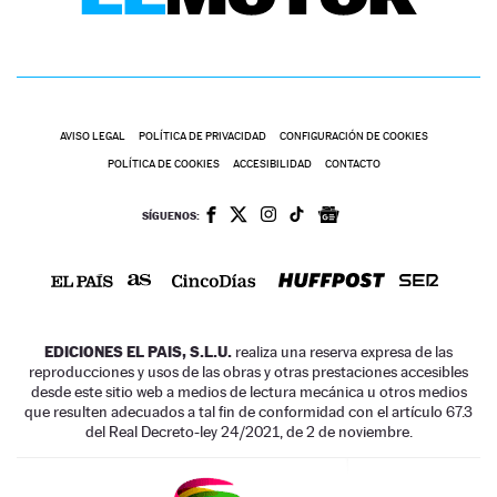
AVISO LEGAL
POLÍTICA DE PRIVACIDAD
CONFIGURACIÓN DE COOKIES
POLÍTICA DE COOKIES
ACCESIBILIDAD
CONTACTO
SÍGUENOS:
EDICIONES EL PAIS, S.L.U.
realiza una reserva expresa de las
reproducciones y usos de las obras y otras prestaciones accesibles
desde este sitio web a medios de lectura mecánica u otros medios
que resulten adecuados a tal fin de conformidad con el artículo 67.3
del Real Decreto-ley 24/2021, de 2 de noviembre.