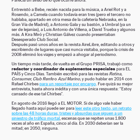
Parecía un aviso de lo que ocurre ahora.
Entrevistó a Bebe, recién nacida para la música, a Ariel Rot y a
Rosendo, a Camela cuando todavía eran tres (pero el tercero no
hablaba, apartado en otra mesa de la cafetería Nebraska, en la
Gran Vía de Madrid), a Antonio Gala y su bastón, a Umbral (ya un
ser de lejanías), a Luis Antonio de Villena, a David Trueba y algunos
más. A Kira Miró y Christian Gálvez cuando presentaban
Desesperado Club Social.
Después pasó unos años en la revista AireLibre, editando a otros y
escribiendo de lugares que casi nunca visitaba, porque la crisis de
2008 eliminó los viajes y empezó a ahogar al periodismo.
Un tiempo más tarde, de vuelta en el Grupo PRISA, trabajó como
redactor y coordinador de suplementos especiales
para EL
PAÍS y Cinco Días. También escribió para las revistas
Retina,
Consumer, Club Renfe
o
Azul Marino,
y pudo hablar en 2014 con
Rafael Chirbes
para un reportaje por encargo
. Fue quizá su mejor
entrevista, hasta ahora inédita y con una única respuesta: “Estoy
cansado de ese tal Chirbes”.
En agosto de 2016 llegó a EL MOTOR. Si de algo vale haber
llegado hasta aquí puede ser para
leer este otro texto, un retrato
sobre las 48 horas duras, tristes y absurdas que siguen a un
siniestro de tráfico mortal
, escenas que se repiten unas 1.800
veces al año en España, cinco al día. En 2030 deberían ser la
mitad; en 2050, ninguna.