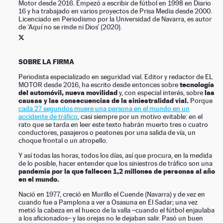
Motor desde 2016. Empezó a escribir de fútbol en 1998 en Diario
16 y ha trabajado en varios proyectos de Prisa Media desde 2000.
NEWSLETTER
Licenciado en Periodismo por la Universidad de Navarra, es autor
de ‘Aquí no se rinde ni Dios’ (2020).
SÍGUENOS
PERFIL DE SERGIO AMADOZ EN TWITTER
SOBRE LA FIRMA
Periodista especializado en seguridad vial. Editor y redactor de EL
tecnología
MOTOR desde 2016, ha escrito desde entonces sobre
del automóvil, nueva movilidad
las
y, con especial interés, sobre
causas y las consecuencias de la siniestralidad vial.
Porque
cada 27 segundos muere una persona en el mundo en un
accidente de tráfico
, casi siempre por un motivo evitable: en el
rato que se tarda en leer este texto habrán muerto tres o cuatro
conductores, pasajeros o peatones por una salida de vía, un
choque frontal o un atropello.
Y así todas las horas, todos los días, así que procura, en la medida
de lo posible, hacer entender que los siniestros de tráfico son una
pandemia por la que fallecen 1,2 millones de personas al año
en el mundo.
Nació en 1977, creció en Murillo el Cuende (Navarra) y de vez en
cuando fue a Pamplona a ver a Osasuna en El Sadar; una vez
metió la cabeza en el hueco de la valla –cuando el fútbol enjaulaba
a los aficionados– y las orejas no le dejaban salir. Pasó un buen