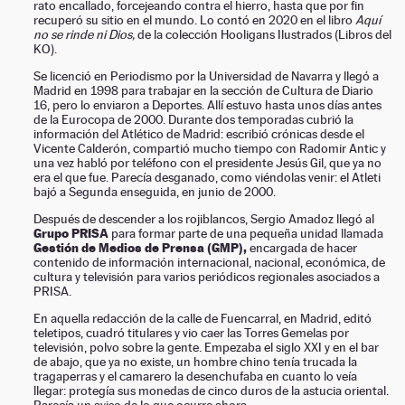
rato encallado, forcejeando contra el hierro, hasta que por fin
recuperó su sitio en el mundo. Lo contó en 2020 en el libro
Aquí
no se rinde ni Dios,
de la colección Hooligans Ilustrados (Libros del
KO).
Se licenció en Periodismo por la Universidad de Navarra y llegó a
Madrid en 1998 para trabajar en la sección de Cultura de Diario
16, pero lo enviaron a Deportes. Allí estuvo hasta unos días antes
de la Eurocopa de 2000. Durante dos temporadas cubrió la
información del Atlético de Madrid: escribió crónicas desde el
Vicente Calderón, compartió mucho tiempo con Radomir Antic y
una vez habló por teléfono con el presidente Jesús Gil, que ya no
era el que fue. Parecía desganado, como viéndolas venir: el Atleti
bajó a Segunda enseguida, en junio de 2000.
Después de descender a los rojiblancos, Sergio Amadoz llegó al
Grupo PRISA
para formar parte de una pequeña unidad llamada
Gestión de Medios de Prensa (GMP),
encargada de hacer
contenido de información internacional, nacional, económica, de
cultura y televisión para varios periódicos regionales asociados a
PRISA.
En aquella redacción de la calle de Fuencarral, en Madrid, editó
teletipos, cuadró titulares y vio caer las Torres Gemelas por
televisión, polvo sobre la gente. Empezaba el siglo XXI y en el bar
de abajo, que ya no existe, un hombre chino tenía trucada la
tragaperras y el camarero la desenchufaba en cuanto lo veía
llegar: protegía sus monedas de cinco duros de la astucia oriental.