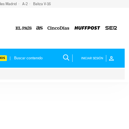
des Madrid
A-2
Baliza V-16
IOS
INICIAR SESIÓN