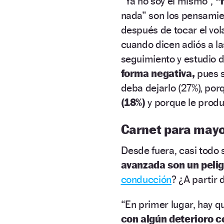
“Ya no soy el mismo”,
“
nada” son los pensami
después de tocar el vol
cuando dicen adiós a l
seguimiento y estudio 
forma negativa,
pues s
deba dejarlo (27%), po
(18%)
y porque le prod
Carnet para mayo
Desde fuera, casi todo
avanzada son un pelig
conducción
? ¿A partir
“En primer lugar, hay 
con algún deterioro c