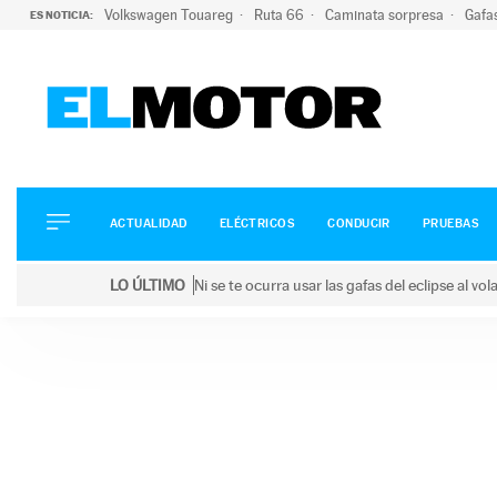
Volkswagen Touareg
Ruta 66
Caminata sorpresa
Gafa
ES NOTICIA:
ACTUALIDAD
ELÉCTRICOS
CONDUCIR
ACTUALIDAD
ELÉCTRICOS
CONDUCIR
PRUEBAS
PRUEBAS
Saltar
VIRALES
LO ÚLTIMO
Ni se te ocurra usar las gafas del eclipse al v
al
PODCAST
LO ÚLTIMO
Ni se te ocurra usar las gafas del eclipse al volant
contenido
MOTOS
TECNOLOGÍA
SUPERCOCHES
MOTORTV
PREMIOS
SERVICIOS