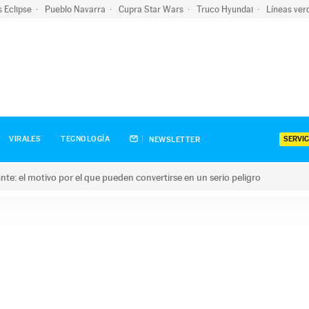
s Eclipse
Pueblo Navarra
Cupra Star Wars
Truco Hyundai
Líneas ver
SERVIC
VIRALES
TECNOLOGÍA
NEWSLETTER
olante: el motivo por el que pueden convertirse en un serio peligro
e: el motivo por el que pueden convertirse en un serio peligro