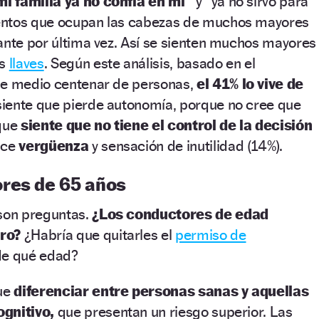
mi familia ya no confía en mí”
y “ya no sirvo para
entos que ocupan las cabezas de muchos mayores
ante por última vez. Así se sienten muchos mayores
as
llaves
. Según este análisis, basado en el
de medio centenar de personas,
el 41% lo vive de
iente que pierde autonomía, porque no cree que
rque
siente que no tiene el control de la decisión
uce
vergüenza
y sensación de inutilidad (14%).
res de 65 años
 son preguntas.
¿Los conductores de edad
ro?
¿Habría que quitarles el
permiso de
 de qué edad?
que
diferenciar entre personas sanas y aquellas
ognitivo,
que presentan un riesgo superior. Las